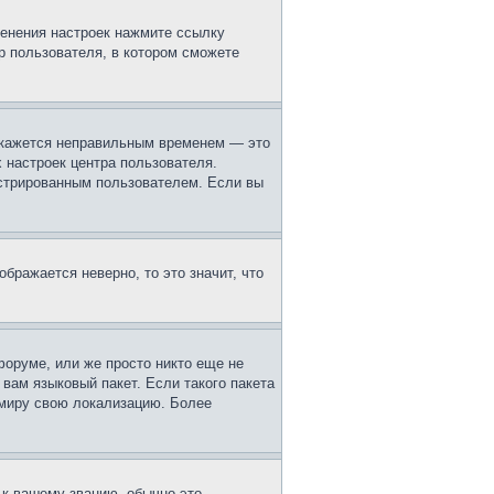
менения настроек нажмите ссылку
р пользователя, в котором сможете
м кажется неправильным временем — это
 настроек центра пользователя.
истрированным пользователем. Если вы
ображается неверно, то это значит, что
форуме, или же просто никто еще не
вам языковый пакет. Если такого пакета
 миру свою локализацию. Более
 к вашему званию, обычно это