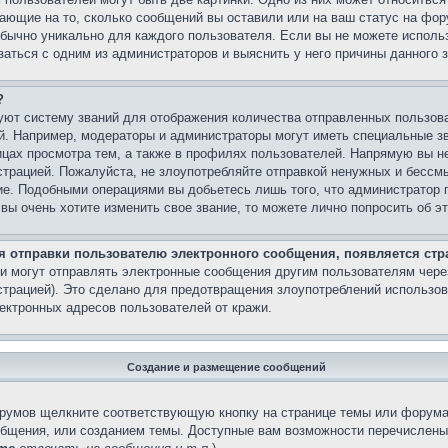
вающие на то, сколько сообщений вы оставили или на ваш статус на фор
обычно уникально для каждого пользователя. Если вы не можете использ
аться с одним из администраторов и выяснить у него причины данного з
?
ют систему званий для отображения количества отправленных пользов
й. Например, модераторы и администраторы могут иметь специальные з
ицах просмотра тем, а также в профилях пользователей. Напрямую вы не
страцией. Пожалуйста, не злоупотребляйте отправкой ненужных и бесс
ние. Подобными операциями вы добьетесь лишь того, что администратор 
вы очень хотите изменить свое звание, то можете лично попросить об 
ля отправки пользователю электронного сообщения, появляется стр
и могут отправлять электронные сообщения другим пользователям чере
трацией). Это сделано для предотвращения злоупотреблений использо
ектронных адресов пользователей от кражи.
Создание и размещение сообщений
орумов щелкните соответствующую кнопку на странице темы или форума
общения, или созданием темы. Доступные вам возможности перечислены