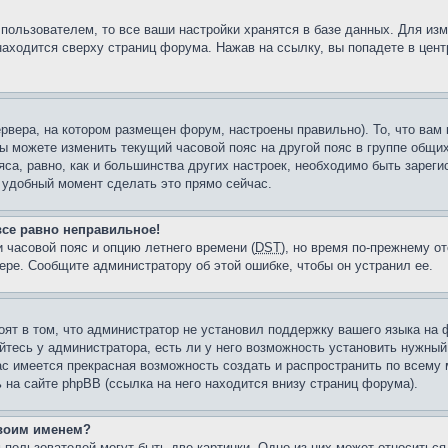
пользователем, то все ваши настройки хранятся в базе данных. Для из
находится сверху страниц форума. Нажав на ссылку, вы попадете в цент
рвера, на котором размещен форум, настроены правильно). То, что ва
ы можете изменить текущий часовой пояс на другой пояс в группе общих
яса, равно, как и большинства других настроек, необходимо быть зарег
л удобный момент сделать это прямо сейчас.
все равно неправильное!
 часовой пояс и опцию летнего времени (
DST
), но время по-прежнему от
ере. Сообщите администратору об этой ошибке, чтобы он устранил ее.
оят в том, что администратор не установил поддержку вашего языка на 
тесь у администратора, есть ли у него возможность установить нужный 
вас имеется прекрасная возможность создать и распространить по всему
а сайте phpBB (ссылка на него находится внизу страниц форума).
своим именем?
 пользователей могут быть две картинки. Одно из них может относиться