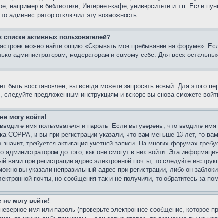
е, например в библиотеке, Интернет-кафе, университете и т.п. Если пу
 что администратор отключил эту возможность.
 в списке активных пользователей?
настроек можно найти опцию «Скрывать мое пребывание на форуме». Ес
лько администраторам, модераторам и самому себе. Для всех остальны
ет быть восстановлен, вы всегда можете запросить новый. Для этого пе
, следуйте предложенным инструкциям и вскоре вы снова сможете войт
 не могу войти!
вводите имя пользователя и пароль. Если вы уверены, что вводите имя
ка COPPA, и вы при регистрации указали, что вам меньше 13 лет, то в
о значит, требуется активация учетной записи. На многих форумах требу
 администратором до того, как они смогут в них войти. Эта информация
й вами при регистрации адрес электронной почты, то следуйте инструк
можно вы указали неправильный адрес при регистрации, либо он заблок
лектронной почты, но сообщения так и не получили, то обратитесь за п
 не могу войти!
неверное имя или пароль (проверьте электронное сообщение, которое пр