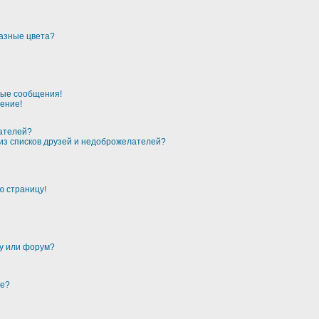
разные цвета?
ные сообщения!
ение!
лателей?
 из списков друзей и недоброжелателей?
ю страницу!
му или форум?
ме?