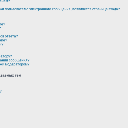
менем?
авки пользователю электронного сообщения, появляется страница входа?
ие?
?
тов ответа?
ние?
ы?
ратору?
здании сообщения?
рки модератором?
аваемых тем
?