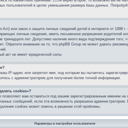
ись по каким-либо причинам. Если верно второе, то возможно вы не нап
ых пользователей в целях уменьшения размера базы данных. Попробуйт
ion Act) или закон о защите личных сведений детей в интернете от 1998 
бирающих личные сведения, иметь письменное разрешение родителей ил
ше тринадцати лет. Допустимо наличие иного вида подтверждения того, 
ет. Обратите внимание на то, что phpBB Group не может давать рекомен
ний.
ый акт не имеет юридической силы.
ся?
ваш IP-адрес или запретил имя, под которым вы пытаетесь зарегистрир
житесь с администратором для получения более точной информации.
далить cookies»?
е позволяют вам оставаться под вашим зарегистрированным именем на 
итанных сообщений, если эта возможность разрешена администратором.
даления cookies может помочь в решении этой проблемы.
Параметры и настройки пользователя