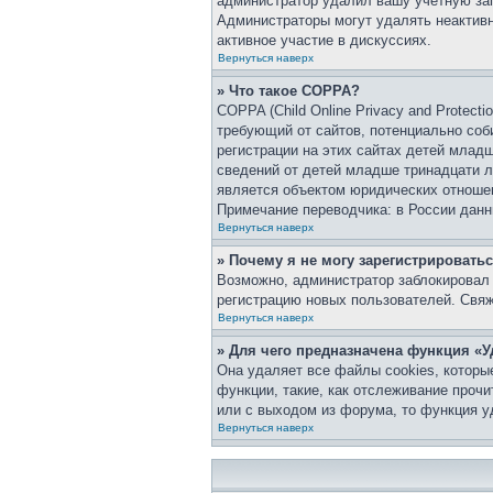
администратор удалил вашу учетную зап
Администраторы могут удалять неактивн
активное участие в дискуссиях.
Вернуться наверх
» Что такое COPPA?
COPPA (Child Online Privacy and Protect
требующий от сайтов, потенциально со
регистрации на этих сайтах детей млад
сведений от детей младше тринадцати л
является объектом юридических отноше
Примечание переводчика: в России данн
Вернуться наверх
» Почему я не могу зарегистрировать
Возможно, администратор заблокировал 
регистрацию новых пользователей. Свя
Вернуться наверх
» Для чего предназначена функция «У
Она удаляет все файлы cookies, которы
функции, такие, как отслеживание проч
или с выходом из форума, то функция у
Вернуться наверх