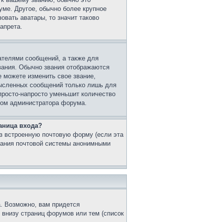
уме. Другое, обычно более крупное
овать аватары, то значит таково
апрета.
ателями сообщений, а также для
вания. Обычно звания отображаются
 можете изменить свое звание,
мысленных сообщений только лишь для
просто-напросто уменьшит количество
этом администратора форума.
аница входа?
з встроенную почтовую форму (если эта
вания почтовой системы анонимными
. Возможно, вам придется
 внизу страниц форумов или тем (список