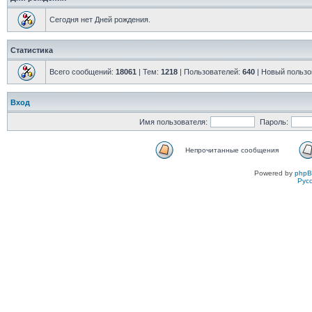
Сегодня нет Дней рождения.
Статистика
Всего сообщений:
18061
| Тем:
1218
| Пользователей:
640
| Новый пользо
Вход
Имя пользователя:
Пароль:
Непрочитанные сообщения
Powered by
php
Рус