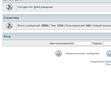
Сегодня нет Дней рождения.
Статистика
Всего сообщений:
18061
| Тем:
1218
| Пользователей:
640
| Новый пользо
Вход
Имя пользователя:
Пароль:
Непрочитанные сообщения
Powered by
php
Рус