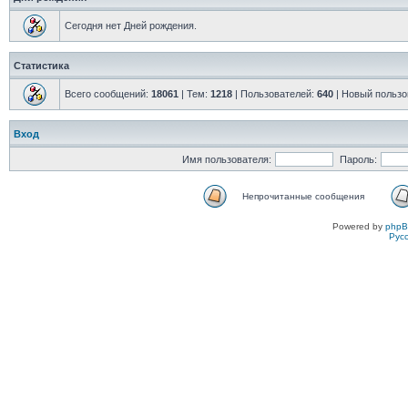
Сегодня нет Дней рождения.
Статистика
Всего сообщений:
18061
| Тем:
1218
| Пользователей:
640
| Новый пользо
Вход
Имя пользователя:
Пароль:
Непрочитанные сообщения
Powered by
php
Рус