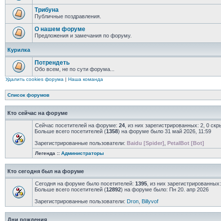
Трибуна
Публичные поздравления.
О нашем форуме
Предложения и замечания по форуму.
Курилка
Потрендеть
Обо всем, не по сути форума...
Удалить cookies форума
|
Наша команда
Список форумов
Кто сейчас на форуме
Сейчас посетителей на форуме:
24
, из них зарегистрированных: 2, 0 ск
Больше всего посетителей (
1358
) на форуме было 31 май 2026, 11:59
Зарегистрированные пользователи:
Baidu [Spider]
,
PetalBot [Bot]
Легенда ::
Администраторы
Кто сегодня был на форуме
Сегодня на форуме было посетителей:
1395
, из них зарегистрированных:
Больше всего посетителей (
12892
) на форуме было: Пн 20. апр 2026
Зарегистрированные пользователи:
Dron
,
Billyvof
Дни рождения