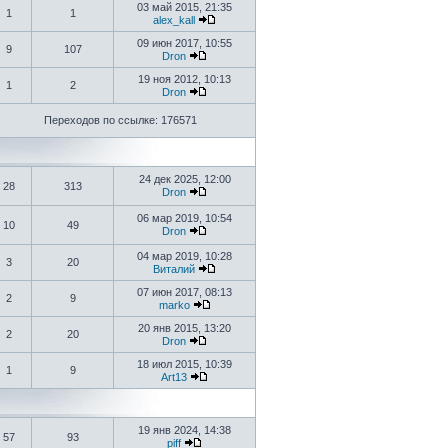
03 май 2015, 21:35
1
1
alex_kall
09 июн 2017, 10:55
9
107
Dron
19 ноя 2012, 10:13
1
2
Dron
Переходов по ссылке: 176571
24 дек 2025, 12:00
28
313
Dron
06 мар 2019, 10:54
10
49
Dron
04 мар 2019, 10:28
3
20
Виталий
07 июн 2017, 08:13
2
9
marko
20 янв 2015, 13:20
2
20
Dron
18 июл 2015, 10:39
1
9
Art13
19 янв 2024, 14:38
57
93
piff