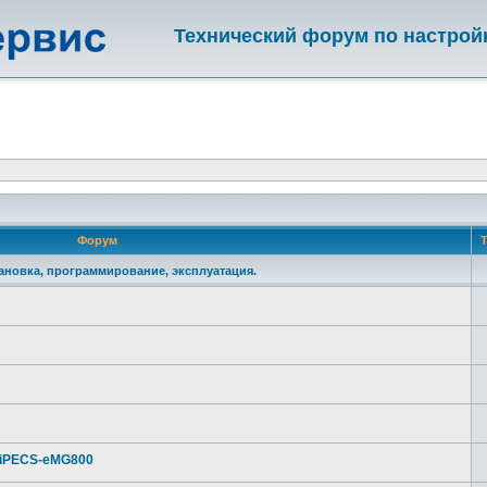
Технический форум по настрой
Форум
Т
становка, программирование, эксплуатация.
 iPECS-eMG800