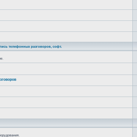
пись телефонных разговоров, софт.
е.
зговоров
борудования.