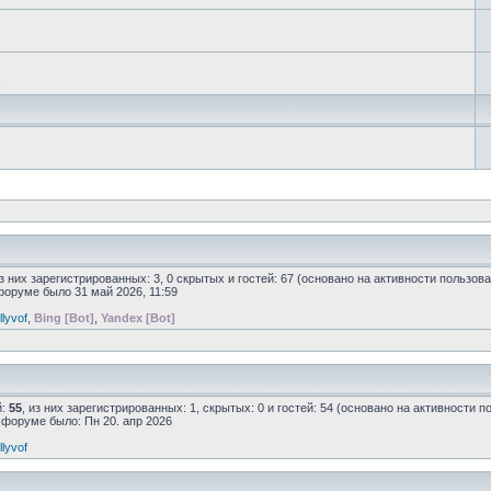
.
из них зарегистрированных: 3, 0 скрытых и гостей: 67 (основано на активности пользов
форуме было 31 май 2026, 11:59
llyvof
,
Bing [Bot]
,
Yandex [Bot]
й:
55
, из них зарегистрированных: 1, скрытых: 0 и гостей: 54 (основано на активности 
а форуме было: Пн 20. апр 2026
llyvof