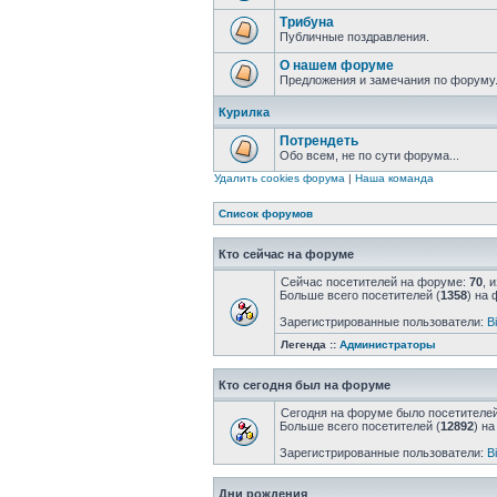
Трибуна
Публичные поздравления.
О нашем форуме
Предложения и замечания по форуму
Курилка
Потрендеть
Обо всем, не по сути форума...
Удалить cookies форума
|
Наша команда
Список форумов
Кто сейчас на форуме
Сейчас посетителей на форуме:
70
, 
Больше всего посетителей (
1358
) на 
Зарегистрированные пользователи:
Bi
Легенда ::
Администраторы
Кто сегодня был на форуме
Сегодня на форуме было посетителе
Больше всего посетителей (
12892
) н
Зарегистрированные пользователи:
Bi
Дни рождения