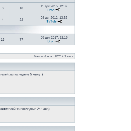
11 дек 2015, 12:37
6
18
Dron
08 авг 2012, 13:52
4
22
ITvTule
08 дек 2017, 22:15
16
77
Dron
Часовой пояс: UTC + 3 часа
ателей за последние 5 минут)
посетителей за последние 24 часа)