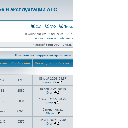
ке и эксплуатации АТС
Сайт
FAQ
Поиск
Текущее время: 08 авг 2026, 00:16
Непрочитанные сообщения
Часовой пояс: UTC + 3 часа
Отметить все форумы как прочтённые
емы
Сообщений
Последнее сообщение
03 май 2024, 08:37
120
1710
maks_79
19 сен 2024, 09:49
81
1080
Dron
16 июл 2025, 20:27
162
2837
Dron
5 минут назад
477
8320
Billyvof
05 авг 2026, 17:30
245
3376
Dron