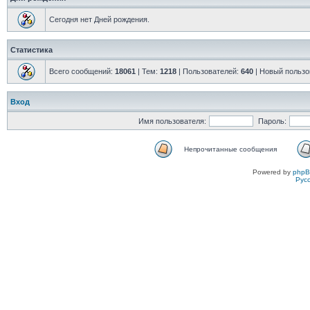
Сегодня нет Дней рождения.
Статистика
Всего сообщений:
18061
| Тем:
1218
| Пользователей:
640
| Новый пользо
Вход
Имя пользователя:
Пароль:
Непрочитанные сообщения
Powered by
php
Рус