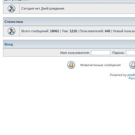
Сегодня нет Дней рождения.
Статистика
Всего сообщений:
18061
| Тем:
1218
| Пользователей:
640
| Новый пользо
Вход
Имя пользователя:
Пароль:
Непрочитанные сообщения
Powered by
php
Рус