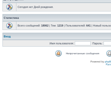
Сегодня нет Дней рождения.
Статистика
Всего сообщений:
18062
| Тем:
1219
| Пользователей:
641
| Новый пользо
Вход
Имя пользователя:
Пароль:
Непрочитанные сообщения
Powered by
php
Рус