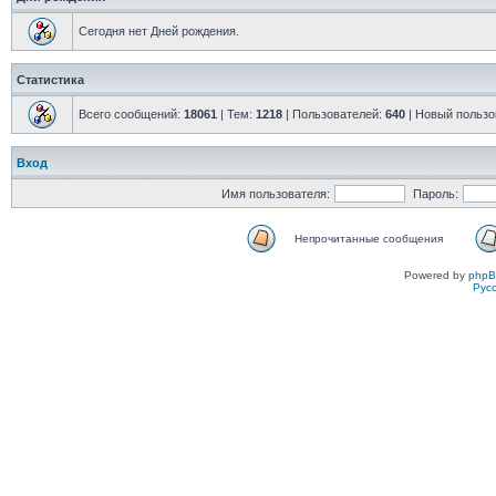
Сегодня нет Дней рождения.
Статистика
Всего сообщений:
18061
| Тем:
1218
| Пользователей:
640
| Новый пользо
Вход
Имя пользователя:
Пароль:
Непрочитанные сообщения
Powered by
php
Рус