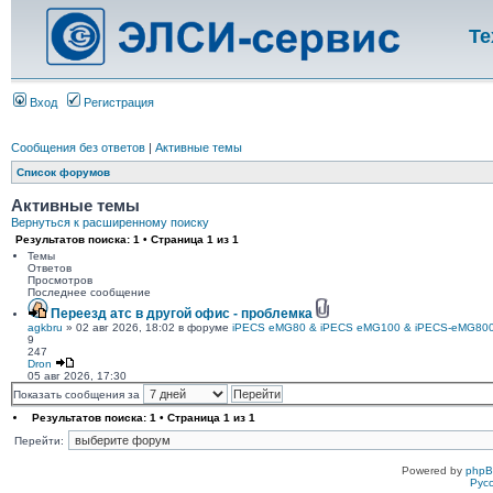
Те
Вход
Регистрация
Сообщения без ответов
|
Активные темы
Список форумов
Активные темы
Вернуться к расширенному поиску
Результатов поиска: 1 • Страница
1
из
1
Темы
Ответов
Просмотров
Последнее сообщение
Переезд атс в другой офис - проблемка
agkbru
» 02 авг 2026, 18:02 в форуме
iPECS eMG80 & iPECS eMG100 & iPECS-eMG80
9
247
Dron
05 авг 2026, 17:30
Показать сообщения за
Результатов поиска: 1 • Страница
1
из
1
Перейти:
Powered by
php
Рус