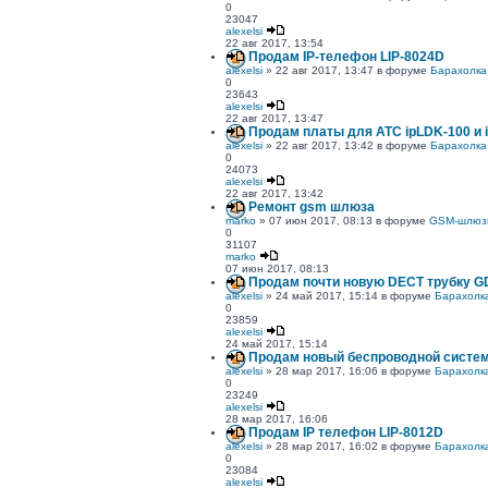
0
23047
alexelsi
22 авг 2017, 13:54
Продам IP-телефон LIP-8024D
alexelsi
» 22 авг 2017, 13:47 в форуме
Барахолка
0
23643
alexelsi
22 авг 2017, 13:47
Продам платы для АТС ipLDK-100 и 
alexelsi
» 22 авг 2017, 13:42 в форуме
Барахолка
0
24073
alexelsi
22 авг 2017, 13:42
Ремонт gsm шлюза
marko
» 07 июн 2017, 08:13 в форуме
GSM-шлюз
0
31107
marko
07 июн 2017, 08:13
Продам почти новую DECT трубку G
alexelsi
» 24 май 2017, 15:14 в форуме
Барахолк
0
23859
alexelsi
24 май 2017, 15:14
Продам новый беспроводной систе
alexelsi
» 28 мар 2017, 16:06 в форуме
Барахолк
0
23249
alexelsi
28 мар 2017, 16:06
Продам IP телефон LIP-8012D
alexelsi
» 28 мар 2017, 16:02 в форуме
Барахолк
0
23084
alexelsi