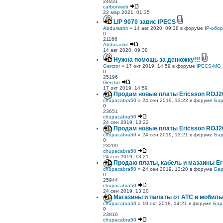
24831
carbonweb
22 мар 2021, 01:35
LIP 9070 завис IPECS
Abdurashit
» 14 авг 2020, 09:38 в форуме
IP-обо
0
21166
Abdurashit
14 авг 2020, 09:38
Нужна помощь за денюжку!!!
Gerctor
» 17 окт 2019, 14:59 в форуме
iPECS-MG
0
25196
Gerctor
17 окт 2019, 14:59
Продам новые платы Ericsson ROJ20
chupacabra50
» 24 сен 2019, 13:22 в форуме
Бар
0
23651
chupacabra50
24 сен 2019, 13:22
Продам новые платы Ericsson ROJ20
chupacabra50
» 24 сен 2019, 13:21 в форуме
Бар
0
23209
chupacabra50
24 сен 2019, 13:21
Продаю платы, кабель и мазаины Er
chupacabra50
» 24 сен 2019, 13:20 в форуме
Бар
0
25944
chupacabra50
24 сен 2019, 13:20
Магазины и палаты от АТС и мобиль
chupacabra50
» 10 окт 2018, 14:21 в форуме
Бар
0
23816
chupacabra50