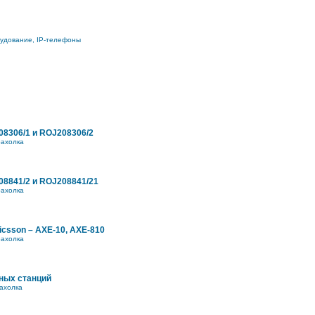
рудование, IP-телефоны
8306/1 и ROJ208306/2
ахолка
8841/2 и ROJ208841/21
ахолка
icsson – AXE-10, AXE-810
ахолка
ных станций
ахолка