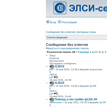
Вход
Регистрация
Сообщения без ответов
|
Активные темы
Список форумов
Сообщения без ответов
Вернуться к расширенному поиску
Результатов поиска: 68 •
Страница
1
из
3
•
1
,
2
,
3
Темы
Ответов
Просмотров
Последнее сообщение
SLIB2E
piff
» 19 янв 2024, 14:38 в форуме
Барахолка
0
29818
piff
19 янв 2024, 14:38
SLIB2E
piff
» 14 янв 2024, 14:40 в форуме
ipLDK
0
25071
piff
14 янв 2024, 14:40
Помощь в настройке ipLDK-60
carbonweb
» 22 мар 2021, 01:35 в форуме
ipLDK
0