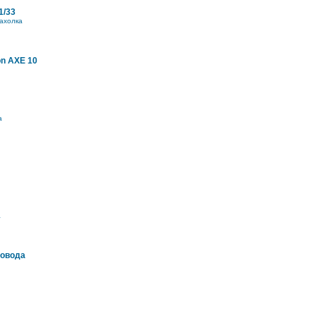
1/33
ахолка
on AXE 10
а
а
ровода