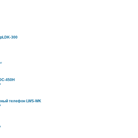
ipLDK-300
ы
DC-450H
а
мный телефон LWS-WK
а
а