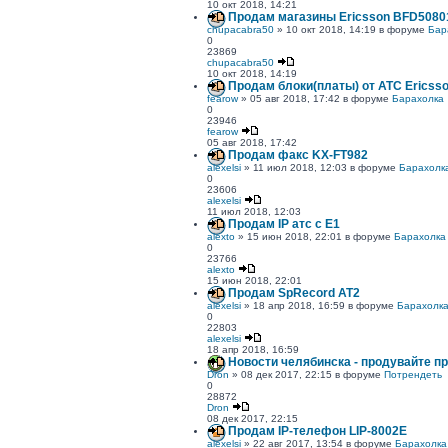
10 окт 2018, 14:21
Продам магазины Ericsson BFD5080
chupacabra50
» 10 окт 2018, 14:19 в форуме
Бар
0
23869
chupacabra50
10 окт 2018, 14:19
Продам блоки(платы) от АТС Ericss
fearow
» 05 авг 2018, 17:42 в форуме
Барахолка
0
23946
fearow
05 авг 2018, 17:42
Продам факс KX-FT982
alexelsi
» 11 июл 2018, 12:03 в форуме
Барахолк
0
23606
alexelsi
11 июл 2018, 12:03
Продам IP атс с E1
alexto
» 15 июн 2018, 22:01 в форуме
Барахолка
0
23766
alexto
15 июн 2018, 22:01
Продам SpRecord AT2
alexelsi
» 18 апр 2018, 16:59 в форуме
Барахолк
0
22803
alexelsi
18 апр 2018, 16:59
Новости челябинска - продувайте п
Dron
» 08 дек 2017, 22:15 в форуме
Потрендеть
0
28872
Dron
08 дек 2017, 22:15
Продам IP-телефон LIP-8002Е
alexelsi
» 22 авг 2017, 13:54 в форуме
Барахолка