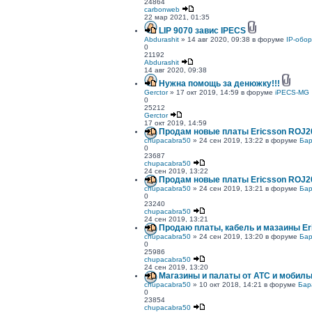
24864
carbonweb
22 мар 2021, 01:35
LIP 9070 завис IPECS
Abdurashit
» 14 авг 2020, 09:38 в форуме
IP-обо
0
21192
Abdurashit
14 авг 2020, 09:38
Нужна помощь за денюжку!!!
Gerctor
» 17 окт 2019, 14:59 в форуме
iPECS-MG
0
25212
Gerctor
17 окт 2019, 14:59
Продам новые платы Ericsson ROJ20
chupacabra50
» 24 сен 2019, 13:22 в форуме
Бар
0
23687
chupacabra50
24 сен 2019, 13:22
Продам новые платы Ericsson ROJ20
chupacabra50
» 24 сен 2019, 13:21 в форуме
Бар
0
23240
chupacabra50
24 сен 2019, 13:21
Продаю платы, кабель и мазаины Er
chupacabra50
» 24 сен 2019, 13:20 в форуме
Бар
0
25986
chupacabra50
24 сен 2019, 13:20
Магазины и палаты от АТС и мобиль
chupacabra50
» 10 окт 2018, 14:21 в форуме
Бар
0
23854
chupacabra50