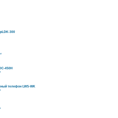
ipLDK-300
ы
DC-450H
а
мный телефон LWS-WK
а
а