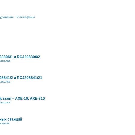
рудование, IP-телефоны
8306/1 и ROJ208306/2
ахолка
8841/2 и ROJ208841/21
ахолка
icsson – AXE-10, AXE-810
ахолка
ных станций
ахолка