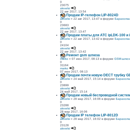
0
23075
alexelsi
22 авг 2017, 13:54
Продам IP-телефон LIP-8024D
alexelsi
» 22 авг 2017, 13:47 в форуме
Барахолка
0
23683
alexelsi
22 авг 2017, 13:47
Продам платы для АТС ipLDK-100 и 
alexelsi
» 22 авг 2017, 13:42 в форуме
Барахолка
0
24104
alexelsi
22 авг 2017, 13:42
Ремонт gsm шлюза
marko
» 07 июн 2017, 08:13 в форуме
GSM-шлюз
0
31164
marko
07 июн 2017, 08:13
Продам почти новую DECT трубку G
alexelsi
» 24 май 2017, 15:14 в форуме
Барахолк
0
23899
alexelsi
24 май 2017, 15:14
Продам новый беспроводной систе
alexelsi
» 28 мар 2017, 16:06 в форуме
Барахолк
0
23288
alexelsi
28 мар 2017, 16:06
Продам IP телефон LIP-8012D
alexelsi
» 28 мар 2017, 16:02 в форуме
Барахолк
0
23128
alexelsi