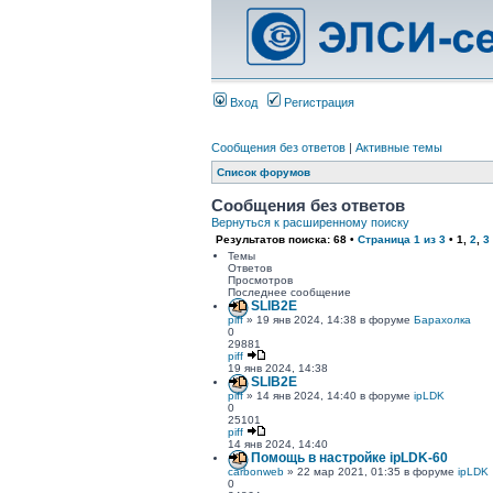
Вход
Регистрация
Сообщения без ответов
|
Активные темы
Список форумов
Сообщения без ответов
Вернуться к расширенному поиску
Результатов поиска: 68 •
Страница
1
из
3
•
1
,
2
,
3
Темы
Ответов
Просмотров
Последнее сообщение
SLIB2E
piff
» 19 янв 2024, 14:38 в форуме
Барахолка
0
29881
piff
19 янв 2024, 14:38
SLIB2E
piff
» 14 янв 2024, 14:40 в форуме
ipLDK
0
25101
piff
14 янв 2024, 14:40
Помощь в настройке ipLDK-60
carbonweb
» 22 мар 2021, 01:35 в форуме
ipLDK
0