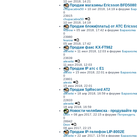
10 окт 2018, 14:21
Продам магазины Ericsson BFD5080
chupacabra50
» 10 окт 2018, 14:19 в форуме
Бар
0
23915
chupacabra50
10 окт 2018, 14:19
Продам блоки(платы) от АТС Ericss
fearow
» 05 авг 2018, 17:42 в форуме
Барахолка
0
23980
fearow
05 авг 2018, 17:42
Продам факс KX-FT982
alexelsi
» 11 июл 2018, 12:03 в форуме
Барахолк
0
23639
alexelsi
11 июл 2018, 12:03
Продам IP атс с E1
alexto
» 15 июн 2018, 22:01 в форуме
Барахолка
0
23801
alexto
15 июн 2018, 22:01
Продам SpRecord AT2
alexelsi
» 18 апр 2018, 16:59 в форуме
Барахолк
0
22833
alexelsi
18 апр 2018, 16:59
Новости челябинска - продувайте п
Dron
» 08 дек 2017, 22:15 в форуме
Потрендеть
0
28942
Dron
08 дек 2017, 22:15
Продам IP-телефон LIP-8002Е
alexelsi
» 22 авг 2017, 13:54 в форуме
Барахолка