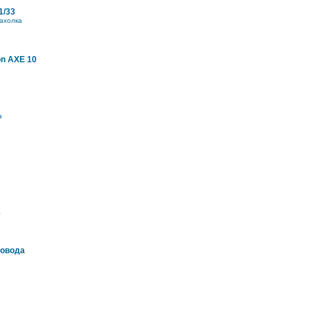
1/33
ахолка
on AXE 10
а
а
ровода