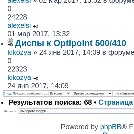
alexelsi
» 01 мар 2017, 13:32 в форум
0
24228
alexelsi
01 мар 2017, 13:32
Диспы к Optipoint 500/410
kikozya
» 24 янв 2017, 14:09 в форум
0
22323
kikozya
24 янв 2017, 14:09
След.
Показать сообщения за
Результатов поиска: 68 •
Страниц
Перейти:
Powered by
phpBB
® F