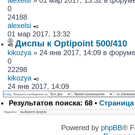
alexelsi
» 01 мар 2017, 13:32 в форум
0
24188
alexelsi
01 мар 2017, 13:32
Диспы к Optipoint 500/410
kikozya
» 24 янв 2017, 14:09 в форум
0
22298
kikozya
24 янв 2017, 14:09
След.
Показать сообщения за
Результатов поиска: 68 •
Страниц
Перейти:
Powered by
phpBB
® F