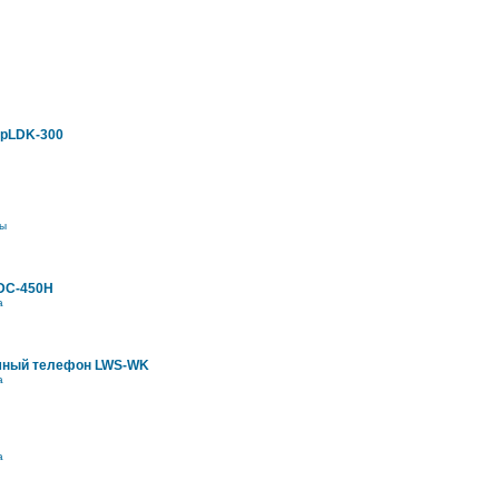
ipLDK-300
ы
DC-450H
а
мный телефон LWS-WK
а
а