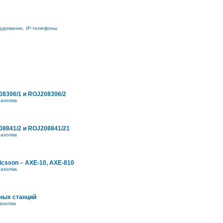
рудование, IP-телефоны
8306/1 и ROJ208306/2
ахолка
8841/2 и ROJ208841/21
ахолка
icsson – AXE-10, AXE-810
ахолка
ных станций
ахолка