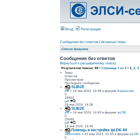
Вход
Регистрация
Сообщения без ответов
|
Активные темы
Список форумов
Сообщения без ответов
Вернуться к расширенному поиску
Результатов поиска: 68 •
Страница
1
из
3
•
1
,
2
,
3
Темы
Ответов
Просмотров
Последнее сообщение
SLIB2E
piff
» 19 янв 2024, 14:38 в форуме
Барахолка
0
29803
piff
19 янв 2024, 14:38
SLIB2E
piff
» 14 янв 2024, 14:40 в форуме
ipLDK
0
25060
piff
14 янв 2024, 14:40
Помощь в настройке ipLDK-60
carbonweb
» 22 мар 2021, 01:35 в форуме
ipLDK
0