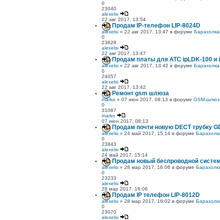
0
23040
alexelsi
22 авг 2017, 13:54
Продам IP-телефон LIP-8024D
alexelsi
» 22 авг 2017, 13:47 в форуме
Барахолка
0
23628
alexelsi
22 авг 2017, 13:47
Продам платы для АТС ipLDK-100 и 
alexelsi
» 22 авг 2017, 13:42 в форуме
Барахолка
0
24057
alexelsi
22 авг 2017, 13:42
Ремонт gsm шлюза
marko
» 07 июн 2017, 08:13 в форуме
GSM-шлюз
0
31087
marko
07 июн 2017, 08:13
Продам почти новую DECT трубку G
alexelsi
» 24 май 2017, 15:14 в форуме
Барахолк
0
23843
alexelsi
24 май 2017, 15:14
Продам новый беспроводной систе
alexelsi
» 28 мар 2017, 16:06 в форуме
Барахолк
0
23233
alexelsi
28 мар 2017, 16:06
Продам IP телефон LIP-8012D
alexelsi
» 28 мар 2017, 16:02 в форуме
Барахолк
0
23070
alexelsi