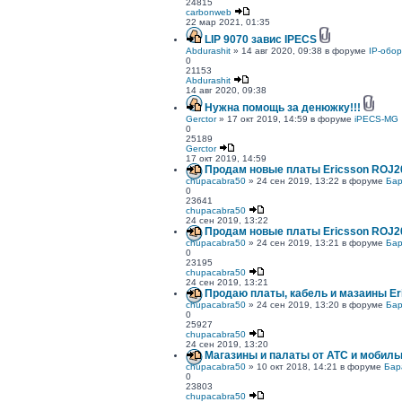
24815
carbonweb
22 мар 2021, 01:35
LIP 9070 завис IPECS
Abdurashit
» 14 авг 2020, 09:38 в форуме
IP-обо
0
21153
Abdurashit
14 авг 2020, 09:38
Нужна помощь за денюжку!!!
Gerctor
» 17 окт 2019, 14:59 в форуме
iPECS-MG
0
25189
Gerctor
17 окт 2019, 14:59
Продам новые платы Ericsson ROJ20
chupacabra50
» 24 сен 2019, 13:22 в форуме
Бар
0
23641
chupacabra50
24 сен 2019, 13:22
Продам новые платы Ericsson ROJ20
chupacabra50
» 24 сен 2019, 13:21 в форуме
Бар
0
23195
chupacabra50
24 сен 2019, 13:21
Продаю платы, кабель и мазаины Er
chupacabra50
» 24 сен 2019, 13:20 в форуме
Бар
0
25927
chupacabra50
24 сен 2019, 13:20
Магазины и палаты от АТС и мобиль
chupacabra50
» 10 окт 2018, 14:21 в форуме
Бар
0
23803
chupacabra50