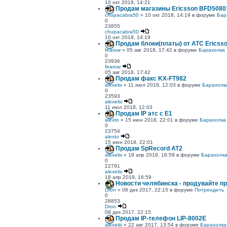
10 окт 2018, 14:21
Продам магазины Ericsson BFD5080
chupacabra50
» 10 окт 2018, 14:19 в форуме
Бар
0
23855
chupacabra50
10 окт 2018, 14:19
Продам блоки(платы) от АТС Ericss
fearow
» 05 авг 2018, 17:42 в форуме
Барахолка
0
23936
fearow
05 авг 2018, 17:42
Продам факс KX-FT982
alexelsi
» 11 июл 2018, 12:03 в форуме
Барахолк
0
23593
alexelsi
11 июл 2018, 12:03
Продам IP атс с E1
alexto
» 15 июн 2018, 22:01 в форуме
Барахолка
0
23754
alexto
15 июн 2018, 22:01
Продам SpRecord AT2
alexelsi
» 18 апр 2018, 16:59 в форуме
Барахолк
0
22791
alexelsi
18 апр 2018, 16:59
Новости челябинска - продувайте п
Dron
» 08 дек 2017, 22:15 в форуме
Потрендеть
0
28853
Dron
08 дек 2017, 22:15
Продам IP-телефон LIP-8002Е
alexelsi
» 22 авг 2017, 13:54 в форуме
Барахолка