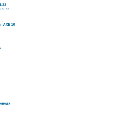
1/33
ахолка
on AXE 10
а
а
ровода