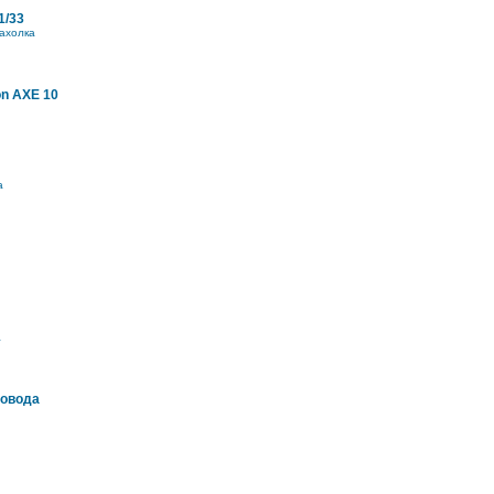
1/33
ахолка
on AXE 10
а
а
ровода