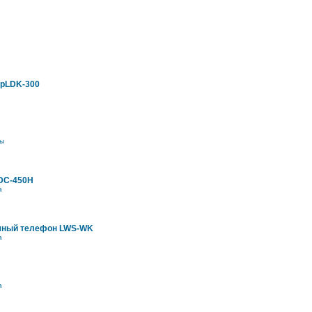
ipLDK-300
ы
DC-450H
а
мный телефон LWS-WK
а
а