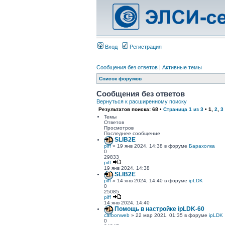
Вход
Регистрация
Сообщения без ответов
|
Активные темы
Список форумов
Сообщения без ответов
Вернуться к расширенному поиску
Результатов поиска: 68 •
Страница
1
из
3
•
1
,
2
,
3
Темы
Ответов
Просмотров
Последнее сообщение
SLIB2E
piff
» 19 янв 2024, 14:38 в форуме
Барахолка
0
29833
piff
19 янв 2024, 14:38
SLIB2E
piff
» 14 янв 2024, 14:40 в форуме
ipLDK
0
25085
piff
14 янв 2024, 14:40
Помощь в настройке ipLDK-60
carbonweb
» 22 мар 2021, 01:35 в форуме
ipLDK
0