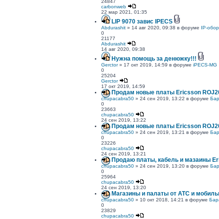
24847
carbonweb
22 мар 2021, 01:35
LIP 9070 завис IPECS
Abdurashit
» 14 авг 2020, 09:38 в форуме
IP-обо
0
21177
Abdurashit
14 авг 2020, 09:38
Нужна помощь за денюжку!!!
Gerctor
» 17 окт 2019, 14:59 в форуме
iPECS-MG
0
25204
Gerctor
17 окт 2019, 14:59
Продам новые платы Ericsson ROJ20
chupacabra50
» 24 сен 2019, 13:22 в форуме
Бар
0
23663
chupacabra50
24 сен 2019, 13:22
Продам новые платы Ericsson ROJ20
chupacabra50
» 24 сен 2019, 13:21 в форуме
Бар
0
23226
chupacabra50
24 сен 2019, 13:21
Продаю платы, кабель и мазаины Er
chupacabra50
» 24 сен 2019, 13:20 в форуме
Бар
0
25964
chupacabra50
24 сен 2019, 13:20
Магазины и палаты от АТС и мобиль
chupacabra50
» 10 окт 2018, 14:21 в форуме
Бар
0
23829
chupacabra50