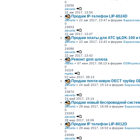
0
23056
alexelsi
22 авг 2017, 13:54
Продам IP-телефон LIP-8024D
alexelsi
» 22 авг 2017, 13:47 в форуме
Барахолка
0
23653
alexelsi
22 авг 2017, 13:47
Продам платы для АТС ipLDK-100 и 
alexelsi
» 22 авг 2017, 13:42 в форуме
Барахолка
0
24086
alexelsi
22 авг 2017, 13:42
Ремонт gsm шлюза
marko
» 07 июн 2017, 08:13 в форуме
GSM-шлюз
0
31116
marko
07 июн 2017, 08:13
Продам почти новую DECT трубку G
alexelsi
» 24 май 2017, 15:14 в форуме
Барахолк
0
23874
alexelsi
24 май 2017, 15:14
Продам новый беспроводной систе
alexelsi
» 28 мар 2017, 16:06 в форуме
Барахолк
0
23263
alexelsi
28 мар 2017, 16:06
Продам IP телефон LIP-8012D
alexelsi
» 28 мар 2017, 16:02 в форуме
Барахолк
0
23099
alexelsi