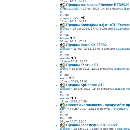
10 окт 2018, 14:21
Продам магазины Ericsson BFD5080
chupacabra50
» 10 окт 2018, 14:19 в форуме
Бар
0
23888
chupacabra50
10 окт 2018, 14:19
Продам блоки(платы) от АТС Ericss
fearow
» 05 авг 2018, 17:42 в форуме
Барахолка
0
23956
fearow
05 авг 2018, 17:42
Продам факс KX-FT982
alexelsi
» 11 июл 2018, 12:03 в форуме
Барахолк
0
23620
alexelsi
11 июл 2018, 12:03
Продам IP атс с E1
alexto
» 15 июн 2018, 22:01 в форуме
Барахолка
0
23780
alexto
15 июн 2018, 22:01
Продам SpRecord AT2
alexelsi
» 18 апр 2018, 16:59 в форуме
Барахолк
0
22818
alexelsi
18 апр 2018, 16:59
Новости челябинска - продувайте п
Dron
» 08 дек 2017, 22:15 в форуме
Потрендеть
0
28891
Dron
08 дек 2017, 22:15
Продам IP-телефон LIP-8002Е
alexelsi
» 22 авг 2017, 13:54 в форуме
Барахолка