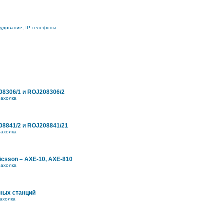
рудование, IP-телефоны
8306/1 и ROJ208306/2
ахолка
8841/2 и ROJ208841/21
ахолка
icsson – AXE-10, AXE-810
ахолка
ных станций
ахолка