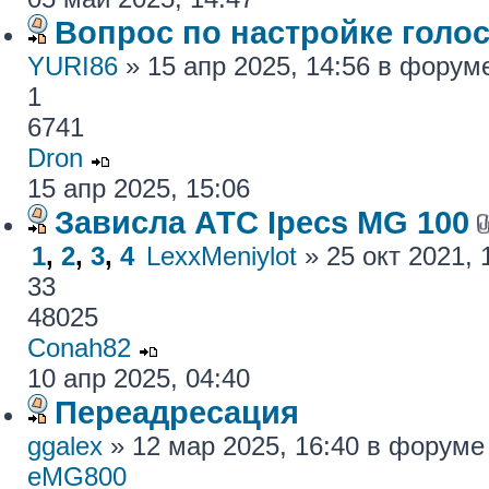
Вопрос по настройке голос
YURI86
» 15 апр 2025, 14:56 в фору
1
6741
Dron
15 апр 2025, 15:06
Зависла АТС Ipecs MG 100
1
,
2
,
3
,
4
LexxMeniylot
» 25 окт 2021,
33
48025
Conah82
10 апр 2025, 04:40
Переадресация
ggalex
» 12 мар 2025, 16:40 в форум
eMG800