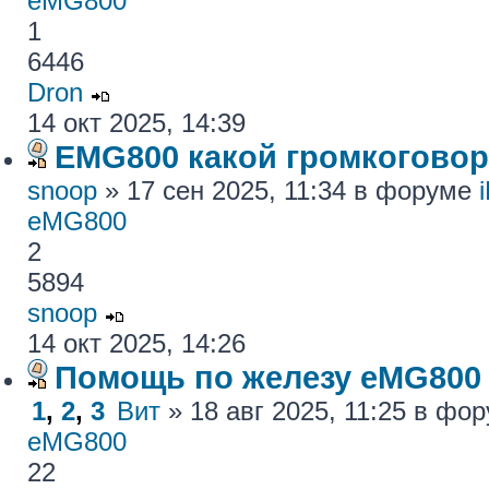
eMG800
1
6446
Dron
14 окт 2025, 14:39
EMG800 какой громкогово
snoop
» 17 сен 2025, 11:34 в форуме
eMG800
2
5894
snoop
14 окт 2025, 14:26
Помощь по железу eMG800
1
,
2
,
3
Вит
» 18 авг 2025, 11:25 в фо
eMG800
22