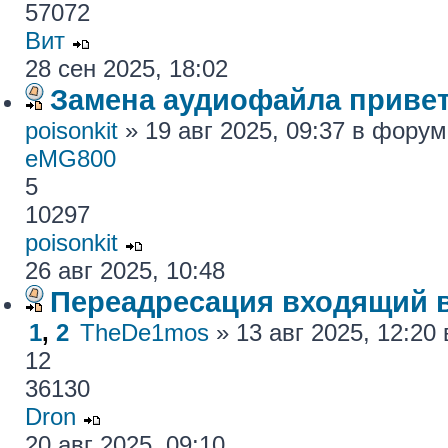
57072
Вит
28 сен 2025, 18:02
Замена аудиофайла привет
poisonkit
» 19 авг 2025, 09:37 в фору
eMG800
5
10297
poisonkit
26 авг 2025, 10:48
Переадресация входящий 
1
,
2
TheDe1mos
» 13 авг 2025, 12:2
12
36130
Dron
20 авг 2025, 09:10