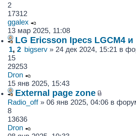
2
17312
ggalex
13 мар 2025, 11:08
LG Ericsson Ipecs LGCM4 и
1
,
2
bigserv
» 24 дек 2024, 15:21 в ф
15
29253
Dron
15 янв 2025, 15:43
External page zone
Radio_off
» 06 янв 2025, 04:06 в фор
8
13636
Dron