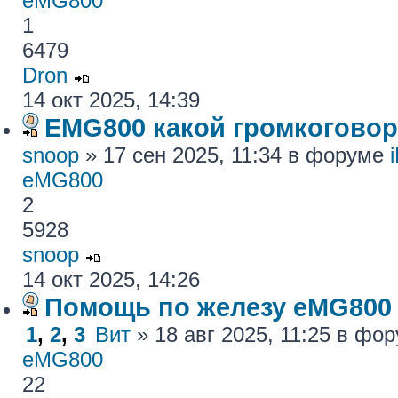
eMG800
1
6479
Dron
14 окт 2025, 14:39
EMG800 какой громкогово
snoop
» 17 сен 2025, 11:34 в форуме
eMG800
2
5928
snoop
14 окт 2025, 14:26
Помощь по железу eMG800
1
,
2
,
3
Вит
» 18 авг 2025, 11:25 в фо
eMG800
22