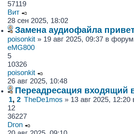
57119
Вит
28 сен 2025, 18:02
Замена аудиофайла привет
poisonkit
» 19 авг 2025, 09:37 в фору
eMG800
5
10326
poisonkit
26 авг 2025, 10:48
Переадресация входящий 
1
,
2
TheDe1mos
» 13 авг 2025, 12:2
12
36227
Dron
20 авг 2025, 09:10