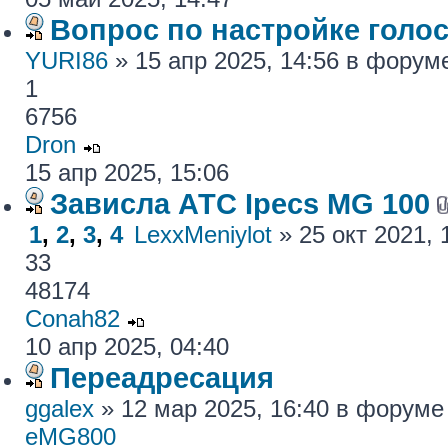
Вопрос по настройке голос
YURI86
» 15 апр 2025, 14:56 в фору
1
6756
Dron
15 апр 2025, 15:06
Зависла АТС Ipecs MG 100
1
,
2
,
3
,
4
LexxMeniylot
» 25 окт 2021,
33
48174
Conah82
10 апр 2025, 04:40
Переадресация
ggalex
» 12 мар 2025, 16:40 в форум
eMG800