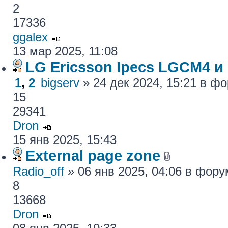
2
17336
ggalex
13 мар 2025, 11:08
LG Ericsson Ipecs LGCM4 и
1
,
2
bigserv
» 24 дек 2024, 15:21 в ф
15
29341
Dron
15 янв 2025, 15:43
External page zone
Radio_off
» 06 янв 2025, 04:06 в фор
8
13668
Dron