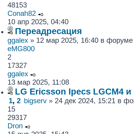
48153
Conah82
10 апр 2025, 04:40
Переадресация
ggalex
» 12 мар 2025, 16:40 в форум
eMG800
2
17327
ggalex
13 мар 2025, 11:08
LG Ericsson Ipecs LGCM4 и
1
,
2
bigserv
» 24 дек 2024, 15:21 в ф
15
29317
Dron