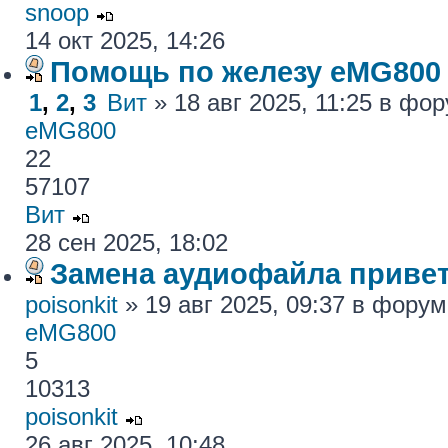
snoop
14 окт 2025, 14:26
Помощь по железу eMG800
1
,
2
,
3
Вит
» 18 авг 2025, 11:25 в фо
eMG800
22
57107
Вит
28 сен 2025, 18:02
Замена аудиофайла привет
poisonkit
» 19 авг 2025, 09:37 в фору
eMG800
5
10313
poisonkit
26 авг 2025, 10:48