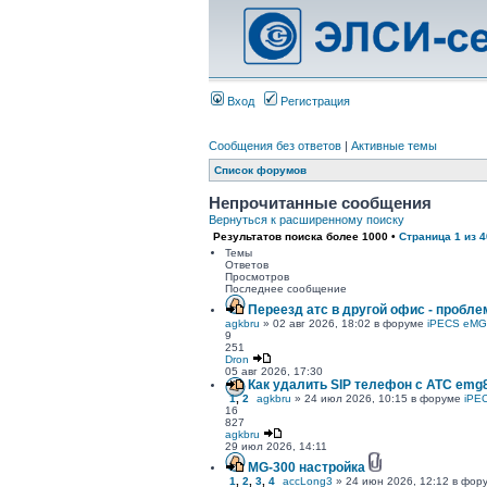
Вход
Регистрация
Сообщения без ответов
|
Активные темы
Список форумов
Непрочитанные сообщения
Вернуться к расширенному поиску
Результатов поиска более 1000 •
Страница
1
из
4
Темы
Ответов
Просмотров
Последнее сообщение
Переезд атс в другой офис - пробле
agkbru
» 02 авг 2026, 18:02 в форуме
iPECS eMG
9
251
Dron
05 авг 2026, 17:30
Как удалить SIP телефон c АТС emg
1
,
2
agkbru
» 24 июл 2026, 10:15 в форуме
iPE
16
827
agkbru
29 июл 2026, 14:11
MG-300 настройка
1
,
2
,
3
,
4
accLong3
» 24 июн 2026, 12:12 в фо