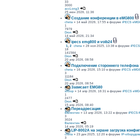
33
3000
accLong3
25 июн 2026, 11:36
Создание конференции в eMG800
cheta
» 14 май 2026, 17:55 в форуме
iPECS eMG
1
7979
Dron
14 май 2026, 21:34
ipecs emg800 и voib24
1
,
2
cheta
» 28 ноя 2025, 13:38 в форуме
iPECS
18
141584
Dron
20 апр 2026, 08:58
Подключение стороннего телефона L
cheta
» 16 апр 2026, 15:10 в форуме
iPECS eMG8
3
11184
Dron
20 апр 2026, 08:54
Зависает EMG80
snoop
» 14 апр 2026, 16:31 в форуме
iPECS eMG
1
2477
Dron
15 апр 2026, 08:40
Переадресация
Валентин
» 13 апр 2026, 13:22 в форуме
iPECS-
3
3024
Валентин
14 апр 2026, 05:19
LIP-8002A на экране загрузка конфи
cheta
» 23 дек 2025, 12:20 в форуме
IP-оборудов
3