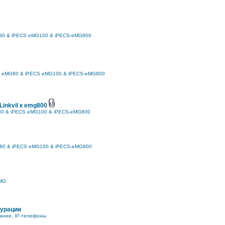
80 & iPECS eMG100 & iPECS-eMG800
 eMG80 & iPECS eMG100 & iPECS-eMG800
inkvil к emg800
0 & iPECS eMG100 & iPECS-eMG800
80 & iPECS eMG100 & iPECS-eMG800
MG
гурации
ание, IP-телефоны