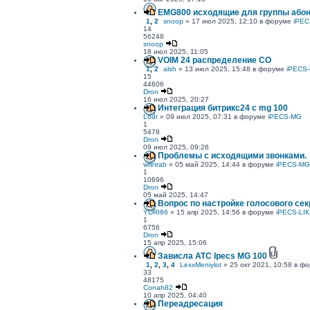
EMG800 исходящие для группы абон
1
,
2
snoop
» 17 июл 2025, 12:10 в форуме
iPEC
14
56248
snoop
18 июл 2025, 11:05
VOIM 24 распределение CO
1
,
2
alsh
» 13 июл 2025, 15:48 в форуме
iPECS-
15
44606
Dron
16 июл 2025, 20:27
Интеграция битрикс24 с mg 100
Lodr
» 09 июл 2025, 07:31 в форуме
iPECS-MG
1
5478
Dron
09 июл 2025, 09:26
Проблемы с исходящими звонками.
wretrab
» 05 май 2025, 14:44 в форуме
iPECS-MG
1
10696
Dron
05 май 2025, 14:47
Вопрос по настройке голосового секр
YURI86
» 15 апр 2025, 14:56 в форуме
iPECS-LI
1
6756
Dron
15 апр 2025, 15:06
Зависла АТС Ipecs MG 100
1
,
2
,
3
,
4
LexxMeniylot
» 25 окт 2021, 10:58 в ф
33
48175
Conah82
10 апр 2025, 04:40
Переадресация