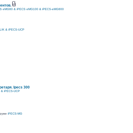
ентов.
S eMG80 & iPECS eMG100 & iPECS-eMG800
LIK & iPECS-UCP
етаря. Ipecs 300
K & iPECS-UCP
оруме
iPECS-MG