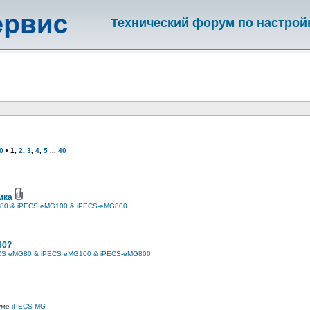
Технический форум по настрой
0
•
1
,
2
,
3
,
4
,
5
...
40
мка
80 & iPECS eMG100 & iPECS-eMG800
80?
CS eMG80 & iPECS eMG100 & iPECS-eMG800
руме
iPECS-MG