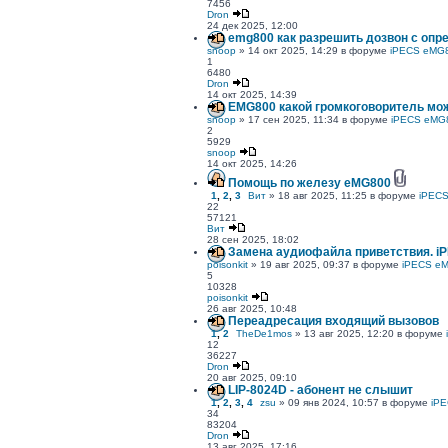
7456
Dron
24 дек 2025, 12:00
emg800 как разрешить дозвон с опр
snoop
» 14 окт 2025, 14:29 в форуме
iPECS eMG
1
6480
Dron
14 окт 2025, 14:39
EMG800 какой громкоговоритель мо
snoop
» 17 сен 2025, 11:34 в форуме
iPECS eMG
2
5929
snoop
14 окт 2025, 14:26
Помощь по железу eMG800
1
,
2
,
3
Вит
» 18 авг 2025, 11:25 в форуме
iPEC
22
57121
Вит
28 сен 2025, 18:02
Замена аудиофайла приветствия. i
poisonkit
» 19 авг 2025, 09:37 в форуме
iPECS e
5
10328
poisonkit
26 авг 2025, 10:48
Переадресация входящий вызовов
1
,
2
TheDe1mos
» 13 авг 2025, 12:20 в форуме
12
36227
Dron
20 авг 2025, 09:10
LIP-8024D - абонент не слышит
1
,
2
,
3
,
4
zsu
» 09 янв 2024, 10:57 в форуме
iP
34
83204
Dron
13 авг 2025, 17:16