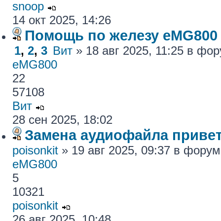
snoop
14 окт 2025, 14:26
Помощь по железу eMG800
1
,
2
,
3
Вит
» 18 авг 2025, 11:25 в фо
eMG800
22
57108
Вит
28 сен 2025, 18:02
Замена аудиофайла привет
poisonkit
» 19 авг 2025, 09:37 в фору
eMG800
5
10321
poisonkit
26 авг 2025, 10:48