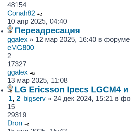
48154
Conah82
10 апр 2025, 04:40
Переадресация
ggalex
» 12 мар 2025, 16:40 в форум
eMG800
2
17327
ggalex
13 мар 2025, 11:08
LG Ericsson Ipecs LGCM4 и
1
,
2
bigserv
» 24 дек 2024, 15:21 в ф
15
29319
Dron