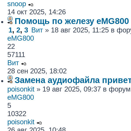
snoop
14 окт 2025, 14:26
Помощь по железу eMG800
1
,
2
,
3
Вит
» 18 авг 2025, 11:25 в фо
eMG800
22
57111
Вит
28 сен 2025, 18:02
Замена аудиофайла привет
poisonkit
» 19 авг 2025, 09:37 в фору
eMG800
5
10322
poisonkit
26 авг 2025, 10:48