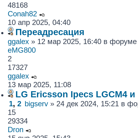
48168
Conah82
10 апр 2025, 04:40
Переадресация
ggalex
» 12 мар 2025, 16:40 в форум
eMG800
2
17327
ggalex
13 мар 2025, 11:08
LG Ericsson Ipecs LGCM4 и
1
,
2
bigserv
» 24 дек 2024, 15:21 в ф
15
29334
Dron