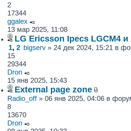
2
17344
ggalex
13 мар 2025, 11:08
LG Ericsson Ipecs LGCM4 и
1
,
2
bigserv
» 24 дек 2024, 15:21 в ф
15
29344
Dron
15 янв 2025, 15:43
External page zone
Radio_off
» 06 янв 2025, 04:06 в фор
8
13670
Dron