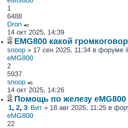
eMG800
1
6488
Dron
14 окт 2025, 14:39
EMG800 какой громкогово
snoop
» 17 сен 2025, 11:34 в форуме
eMG800
2
5937
snoop
14 окт 2025, 14:26
Помощь по железу eMG800
1
,
2
,
3
Вит
» 18 авг 2025, 11:25 в фо
eMG800
22