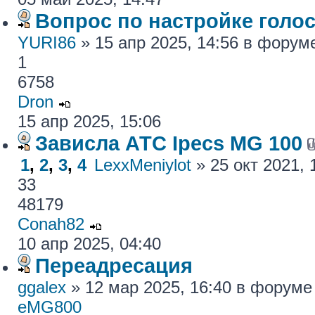
Вопрос по настройке голос
YURI86
» 15 апр 2025, 14:56 в фору
1
6758
Dron
15 апр 2025, 15:06
Зависла АТС Ipecs MG 100
1
,
2
,
3
,
4
LexxMeniylot
» 25 окт 2021,
33
48179
Conah82
10 апр 2025, 04:40
Переадресация
ggalex
» 12 мар 2025, 16:40 в форум
eMG800