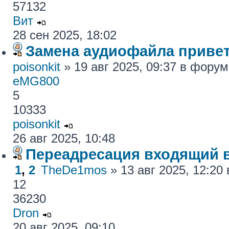
57132
Вит
28 сен 2025, 18:02
Замена аудиофайла привет
poisonkit
» 19 авг 2025, 09:37 в фору
eMG800
5
10333
poisonkit
26 авг 2025, 10:48
Переадресация входящий 
1
,
2
TheDe1mos
» 13 авг 2025, 12:2
12
36230
Dron
20 авг 2025, 09:10