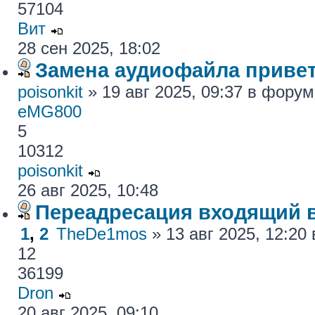
57104
Вит
28 сен 2025, 18:02
Замена аудиофайла привет
poisonkit
» 19 авг 2025, 09:37 в фору
eMG800
5
10312
poisonkit
26 авг 2025, 10:48
Переадресация входящий 
1
,
2
TheDe1mos
» 13 авг 2025, 12:2
12
36199
Dron
20 авг 2025, 09:10