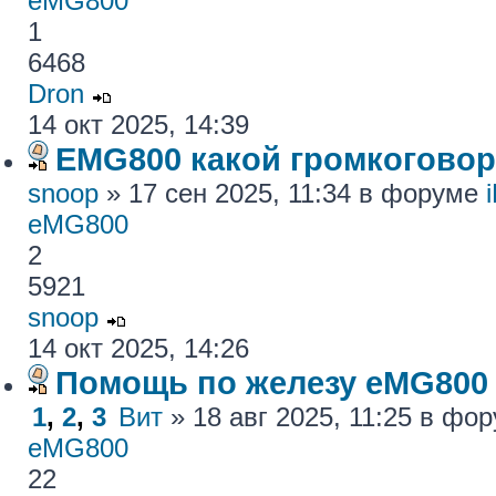
eMG800
1
6468
Dron
14 окт 2025, 14:39
EMG800 какой громкогово
snoop
» 17 сен 2025, 11:34 в форуме
eMG800
2
5921
snoop
14 окт 2025, 14:26
Помощь по железу eMG800
1
,
2
,
3
Вит
» 18 авг 2025, 11:25 в фо
eMG800
22