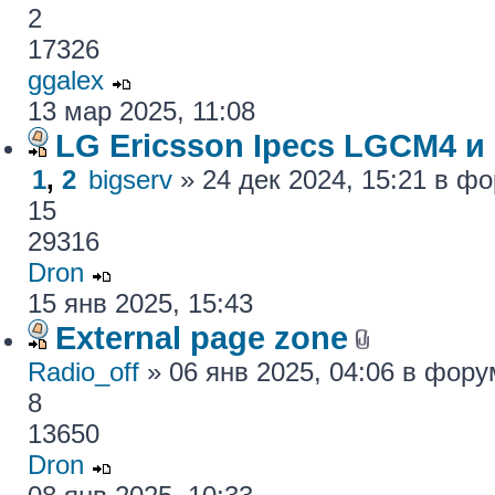
2
17326
ggalex
13 мар 2025, 11:08
LG Ericsson Ipecs LGCM4 и
1
,
2
bigserv
» 24 дек 2024, 15:21 в ф
15
29316
Dron
15 янв 2025, 15:43
External page zone
Radio_off
» 06 янв 2025, 04:06 в фор
8
13650
Dron