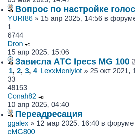
Вопрос по настройке голос
YURI86
» 15 апр 2025, 14:56 в фору
1
6744
Dron
15 апр 2025, 15:06
Зависла АТС Ipecs MG 100
1
,
2
,
3
,
4
LexxMeniylot
» 25 окт 2021,
33
48153
Conah82
10 апр 2025, 04:40
Переадресация
ggalex
» 12 мар 2025, 16:40 в форум
eMG800