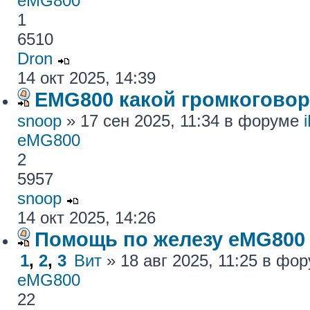
eMG800
1
6510
Dron
14 окт 2025, 14:39
EMG800 какой громкогово
snoop
» 17 сен 2025, 11:34 в форуме
eMG800
2
5957
snoop
14 окт 2025, 14:26
Помощь по железу eMG800
1
,
2
,
3
Вит
» 18 авг 2025, 11:25 в фо
eMG800
22