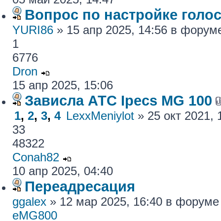
Вопрос по настройке голос
YURI86
» 15 апр 2025, 14:56 в фору
1
6776
Dron
15 апр 2025, 15:06
Зависла АТС Ipecs MG 100
1
,
2
,
3
,
4
LexxMeniylot
» 25 окт 2021,
33
48322
Conah82
10 апр 2025, 04:40
Переадресация
ggalex
» 12 мар 2025, 16:40 в форум
eMG800