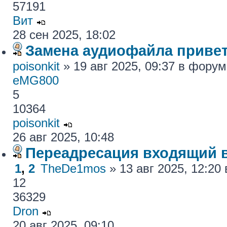
57191
Вит
28 сен 2025, 18:02
Замена аудиофайла привет
poisonkit
» 19 авг 2025, 09:37 в фору
eMG800
5
10364
poisonkit
26 авг 2025, 10:48
Переадресация входящий 
1
,
2
TheDe1mos
» 13 авг 2025, 12:2
12
36329
Dron
20 авг 2025, 09:10