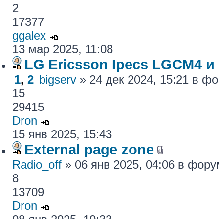
2
17377
ggalex
13 мар 2025, 11:08
LG Ericsson Ipecs LGCM4 и
1
,
2
bigserv
» 24 дек 2024, 15:21 в ф
15
29415
Dron
15 янв 2025, 15:43
External page zone
Radio_off
» 06 янв 2025, 04:06 в фор
8
13709
Dron