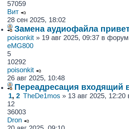
57059
Вит
28 сен 2025, 18:02
Замена аудиофайла привет
poisonkit
» 19 авг 2025, 09:37 в фору
eMG800
5
10292
poisonkit
26 авг 2025, 10:48
Переадресация входящий 
1
,
2
TheDe1mos
» 13 авг 2025, 12:2
12
36003
Dron
20 авг 2025, 09:10