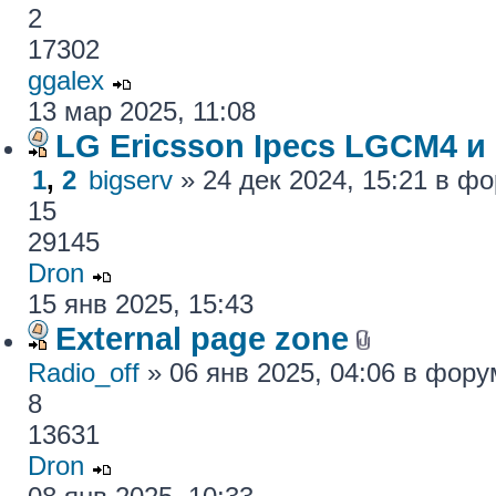
2
17302
ggalex
13 мар 2025, 11:08
LG Ericsson Ipecs LGCM4 и
1
,
2
bigserv
» 24 дек 2024, 15:21 в ф
15
29145
Dron
15 янв 2025, 15:43
External page zone
Radio_off
» 06 янв 2025, 04:06 в фор
8
13631
Dron