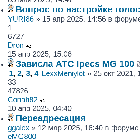
Вопрос по настройке голос
YURI86
» 15 апр 2025, 14:56 в фору
1
6727
Dron
15 апр 2025, 15:06
Зависла АТС Ipecs MG 100
1
,
2
,
3
,
4
LexxMeniylot
» 25 окт 2021,
33
47826
Conah82
10 апр 2025, 04:40
Переадресация
ggalex
» 12 мар 2025, 16:40 в форум
eMG800