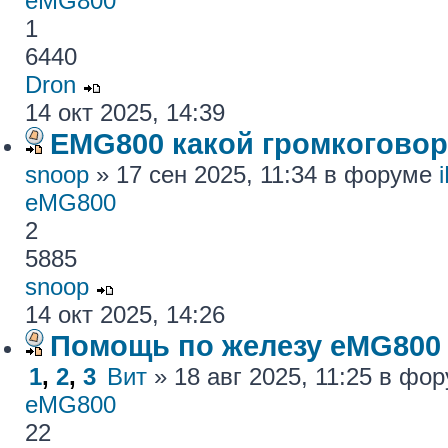
eMG800
1
6440
Dron
14 окт 2025, 14:39
EMG800 какой громкогово
snoop
» 17 сен 2025, 11:34 в форуме
eMG800
2
5885
snoop
14 окт 2025, 14:26
Помощь по железу eMG800
1
,
2
,
3
Вит
» 18 авг 2025, 11:25 в фо
eMG800
22