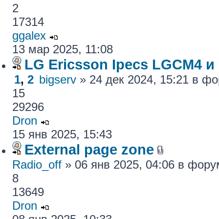
2
17314
ggalex
13 мар 2025, 11:08
LG Ericsson Ipecs LGCM4 и
1
,
2
bigserv
» 24 дек 2024, 15:21 в ф
15
29296
Dron
15 янв 2025, 15:43
External page zone
Radio_off
» 06 янв 2025, 04:06 в фор
8
13649
Dron