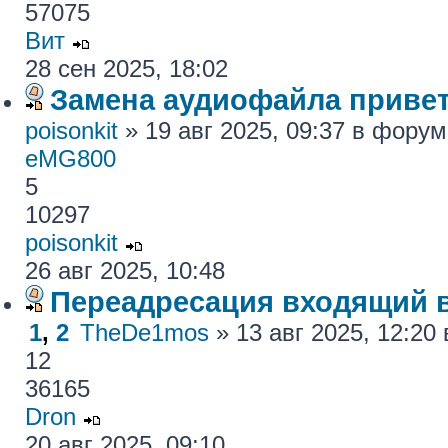
57075
Вит
28 сен 2025, 18:02
Замена аудиофайла привет
poisonkit
» 19 авг 2025, 09:37 в фору
eMG800
5
10297
poisonkit
26 авг 2025, 10:48
Переадресация входящий 
1
,
2
TheDe1mos
» 13 авг 2025, 12:2
12
36165
Dron
20 авг 2025, 09:10