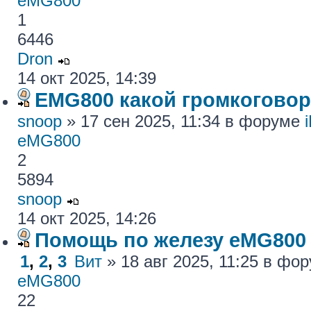
eMG800
1
6446
Dron
14 окт 2025, 14:39
EMG800 какой громкогово
snoop
» 17 сен 2025, 11:34 в форуме
eMG800
2
5894
snoop
14 окт 2025, 14:26
Помощь по железу eMG800
1
,
2
,
3
Вит
» 18 авг 2025, 11:25 в фо
eMG800
22