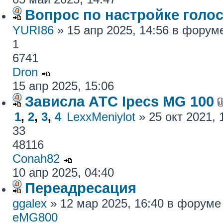
Вопрос по настройке голос
YURI86
» 15 апр 2025, 14:56 в фору
1
6741
Dron
15 апр 2025, 15:06
Зависла АТС Ipecs MG 100
1
,
2
,
3
,
4
LexxMeniylot
» 25 окт 2021,
33
48116
Conah82
10 апр 2025, 04:40
Переадресация
ggalex
» 12 мар 2025, 16:40 в форум
eMG800