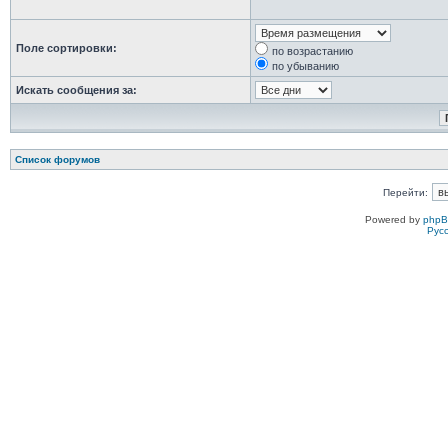
Поле сортировки:
по возрастанию
по убыванию
Искать сообщения за:
Список форумов
Перейти:
Powered by
php
Рус