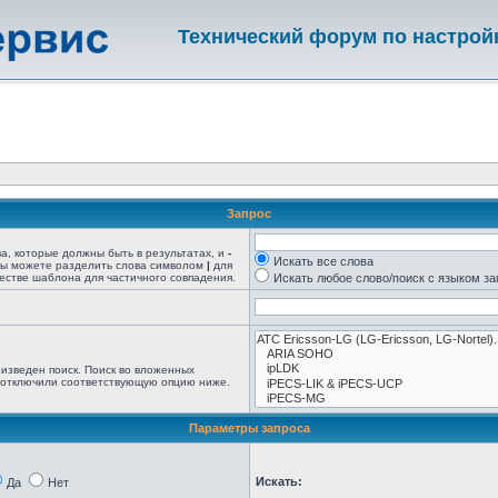
Технический форум по настрой
Запрос
ва, которые должны быть в результатах, и
-
Искать все слова
 Вы можете разделить слова символом
|
для
естве шаблона для частичного совпадения.
Искать любое слово/поиск с языком з
изведен поиск. Поиск во вложенных
 отключили соответствующую опцию ниже.
Параметры запроса
Искать:
Да
Нет