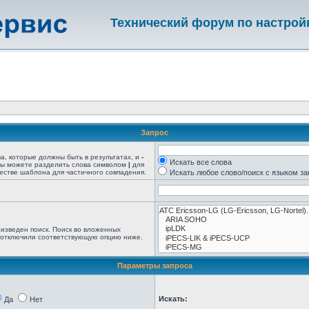
Технический форум по настрой
Запрос
ва, которые должны быть в результатах, и
-
Искать все слова
 Вы можете разделить слова символом
|
для
естве шаблона для частичного совпадения.
Искать любое слово/поиск с языком з
изведен поиск. Поиск во вложенных
 отключили соответствующую опцию ниже.
Параметры запроса
Искать:
Да
Нет