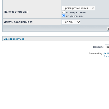
Поле сортировки:
по возрастанию
по убыванию
Искать сообщения за:
Список форумов
Перейти:
Powered by
php
Рус