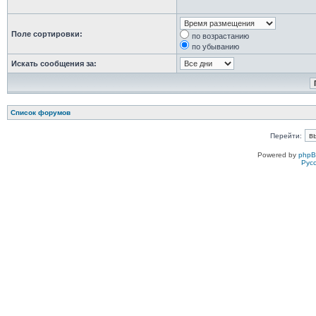
Поле сортировки:
по возрастанию
по убыванию
Искать сообщения за:
Список форумов
Перейти:
Powered by
php
Рус