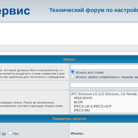
Технический форум по настрой
Запрос
ва, которые должны быть в результатах, и
-
Искать все слова
 Вы можете разделить слова символом
|
для
естве шаблона для частичного совпадения.
Искать любое слово/поиск с языком з
изведен поиск. Поиск во вложенных
 отключили соответствующую опцию ниже.
Параметры запроса
Искать:
Да
Нет