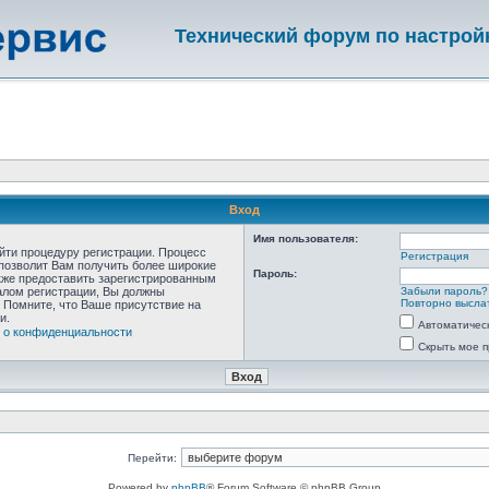
Технический форум по настрой
Вход
Имя пользователя:
ойти процедуру регистрации. Процесс
Регистрация
 позволит Вам получить более широкие
Пароль:
кже предоставить зарегистрированным
алом регистрации, Вы должны
Забыли пароль?
Повторно выслат
 Помните, что Ваше присутствие на
и.
Автоматичес
 о конфиденциальности
Скрыть мое п
Перейти:
Powered by
phpBB
® Forum Software © phpBB Group