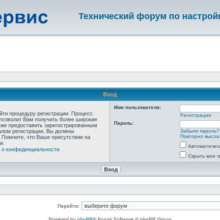
Технический форум по настрой
Вход
Имя пользователя:
ойти процедуру регистрации. Процесс
Регистрация
 позволит Вам получить более широкие
Пароль:
кже предоставить зарегистрированным
алом регистрации, Вы должны
Забыли пароль?
Повторно выслат
 Помните, что Ваше присутствие на
и.
Автоматичес
 о конфиденциальности
Скрыть мое п
Перейти:
Powered by
phpBB
® Forum Software © phpBB Group