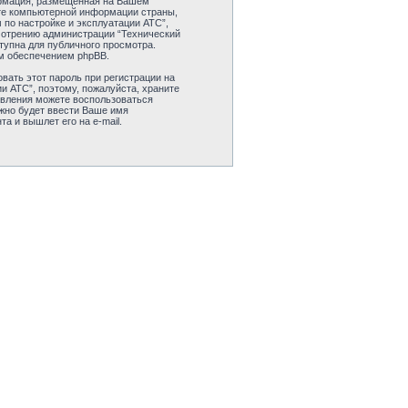
формация, размещенная на Вашем
ите компьютерной информации страны,
по настройке и эксплуатации АТС”,
смотрению администрации “Технический
тупна для публичного просмотра.
ым обеспечением phpBB.
вать этот пароль при регистрации на
и АТС”, поэтому, пожалуйста, храните
новления можете воспользоваться
жно будет ввести Ваше имя
а и вышлет его на e-mail.