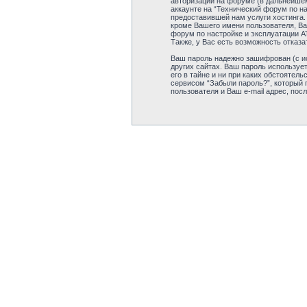
авторизации на форуме (в дальнейшем
аккаунте на “Технический форум по н
предоставившей нам услуги хостинга.
кроме Вашего имени пользователя, Ва
форум по настройке и эксплуатации А
Также, у Вас есть возможность отказ
Ваш пароль надежно зашифрован (с ис
других сайтах. Ваш пароль использует
его в тайне и ни при каких обстоятел
сервисом “Забыли пароль?”, который
пользователя и Ваш e-mail адрес, пос