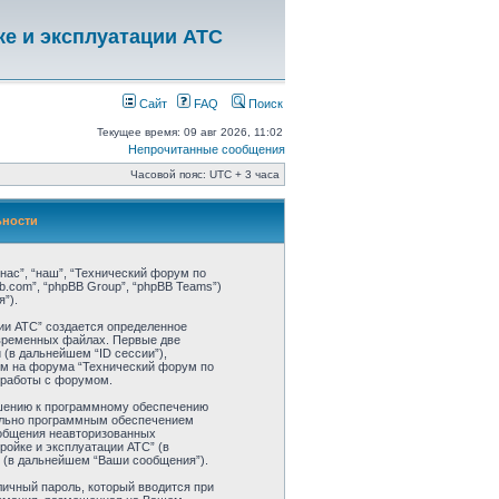
ке и эксплуатации АТС
Сайт
FAQ
Поиск
Текущее время: 09 авг 2026, 11:02
Непрочитанные сообщения
Часовой пояс: UTC + 3 часа
ьности
нас”, “наш”, “Технический форум по
pbb.com”, “phpBB Group”, “phpBB Teams”)
”).
ии АТС” создается определенное
 временных файлах. Первые две
 (в дальнейшем “ID сессии”),
ем на форума “Технический форум по
 работы с форумом.
ошению к программному обеспечению
ительно программным обеспечением
ообщения неавторизованных
ройке и эксплуатации АТС” (в
 (в дальнейшем “Ваши сообщения”).
личный пароль, который вводится при