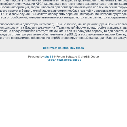
 “Ваш пароль”) и личный актуальный e-mail адрес (в дальнейшем “Ваш e-mail”). Ин
астройке и эксплуатации АТС” защищена в соответствии с законодательством по защ
 Любая информация, запрашиваемая при регистрации аккаунта на “Технический форум 
шего пароля и Вашего e-mail адреса является необязательной и запрашивается по у
ТС”. В любом случае, Вы можете определить перечень информации, которая будет дос
аться от сообщений, которые автоматически генерируются и рассылаются программн
пользованием одностороннего hash). Тем не менее, мы не рекомендуем Вам использо
ся для доступа к Вашему аккаунту на “Технический форум по настройке и эксплуатаци
ьствах не предоставляйте его третьим лицам. Если Вы забудете пароль, то для восста
 предусмотрен программным обеспечением phpBB. Для восстановления пароля Вам ну
ле этого программное обеспечение phpBB сгенерирует новый пароль для Вашего аккаунт
Вернуться на страницу входа
Powered by
phpBB
® Forum Software © phpBB Group
Русская поддержка phpBB