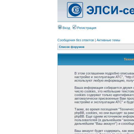
Вход
Регистрация
Сообщения без ответов
|
Активные темы
Список форумов
Техни
В этом соглашении подробно описывае
настройке и эксплуатации АТС”, “http:/
используют любую информацию, получ
Ваша информация собирается двумя сп
число cookies, это небольшие тексто
cookies содержат только идентификато
автоматически присвоенные Вам прог
настройке и эксплуатации АТС” и буд
Также, во время посещения “Техниче
phpBB, cookies, но они выходят за р
phpBB. Еще одним источником информ
пользователей (в дальнейшем “аноним
дальнейшем “Ваш аккаунт”) и соообще
Ваш аккаунт будет содержать, как ми