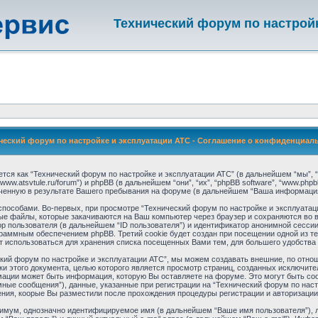
Технический форум по настрой
ческий форум по настройке и эксплуатации АТС - Соглашение о конфиденциал
тся как “Технический форум по настройке и эксплуатации АТС” (в дальнейшем “мы”, “
/www.atsvtule.ru/forum”) и phpBB (в дальнейшем “они”, “их”, “phpBB software”, “www.ph
енную в результате Вашего пребывания на форуме (в дальнейшем “Ваша информация
особами. Во-первых, при просмотре “Технический форум по настройке и эксплуатац
вые файлы, которые закачиваются на Ваш компьютер через браузер и сохраняются во
р пользователя (в дальнейшем “ID пользователя”) и идентификатор анонимной сессии
раммным обеспечением phpBB. Третий cookie будет создан при посещении одной из т
ет использоваться для хранения списка посещенных Вами тем, для большего удобства
ский форум по настройке и эксплуатации АТС”, мы можем создавать внешние, по отн
амки этого документа, целью которого является просмотр страниц, созданных исключ
ации может быть информация, которую Вы оставляете на форуме. Это могут быть с
ные сообщения”), данные, указанные при регистрации на “Технический форум по наст
ния, коорые Вы разместили после прохождения процедуры регистрации и авторизации
нимум, однозначно идентифицируемое имя (в дальнейшем “Ваше имя пользователя”), 