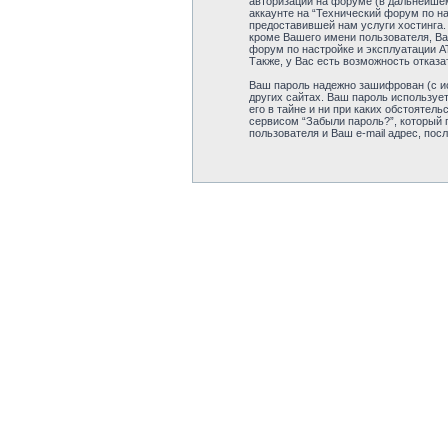
авторизации на форуме (в дальнейшем
аккаунте на “Технический форум по н
предоставившей нам услуги хостинга.
кроме Вашего имени пользователя, Ва
форум по настройке и эксплуатации А
Также, у Вас есть возможность отказ
Ваш пароль надежно зашифрован (с ис
других сайтах. Ваш пароль использует
его в тайне и ни при каких обстоятел
сервисом “Забыли пароль?”, который
пользователя и Ваш e-mail адрес, пос