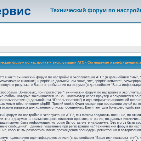
Технический форум по настрой
ческий форум по настройке и эксплуатации АТС - Соглашение о конфиденциал
тся как “Технический форум по настройке и эксплуатации АТС” (в дальнейшем “мы”, “
/www.atsvtule.ru/forum”) и phpBB (в дальнейшем “они”, “их”, “phpBB software”, “www.ph
енную в результате Вашего пребывания на форуме (в дальнейшем “Ваша информация
особами. Во-первых, при просмотре “Технический форум по настройке и эксплуатац
вые файлы, которые закачиваются на Ваш компьютер через браузер и сохраняются во
р пользователя (в дальнейшем “ID пользователя”) и идентификатор анонимной сессии
раммным обеспечением phpBB. Третий cookie будет создан при посещении одной из т
ет использоваться для хранения списка посещенных Вами тем, для большего удобства
ский форум по настройке и эксплуатации АТС”, мы можем создавать внешние, по отн
амки этого документа, целью которого является просмотр страниц, созданных исключ
ации может быть информация, которую Вы оставляете на форуме. Это могут быть с
ные сообщения”), данные, указанные при регистрации на “Технический форум по наст
ния, коорые Вы разместили после прохождения процедуры регистрации и авторизации
нимум, однозначно идентифицируемое имя (в дальнейшем “Ваше имя пользователя”), 