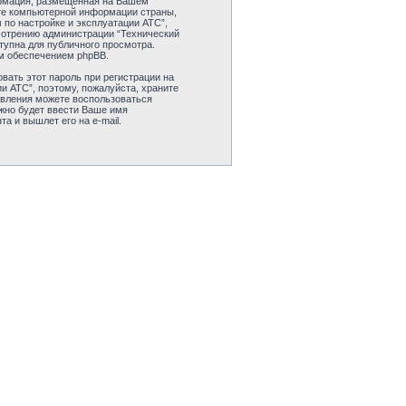
формация, размещенная на Вашем
ите компьютерной информации страны,
по настройке и эксплуатации АТС”,
смотрению администрации “Технический
тупна для публичного просмотра.
ым обеспечением phpBB.
вать этот пароль при регистрации на
и АТС”, поэтому, пожалуйста, храните
новления можете воспользоваться
жно будет ввести Ваше имя
а и вышлет его на e-mail.