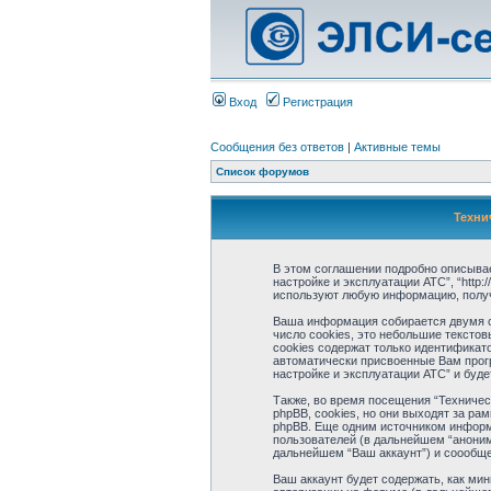
Вход
Регистрация
Сообщения без ответов
|
Активные темы
Список форумов
Техни
В этом соглашении подробно описывае
настройке и эксплуатации АТС”, “http:/
используют любую информацию, получ
Ваша информация собирается двумя сп
число cookies, это небольшие тексто
cookies содержат только идентификато
автоматически присвоенные Вам прог
настройке и эксплуатации АТС” и буд
Также, во время посещения “Техниче
phpBB, cookies, но они выходят за р
phpBB. Еще одним источником информ
пользователей (в дальнейшем “аноним
дальнейшем “Ваш аккаунт”) и соообще
Ваш аккаунт будет содержать, как ми