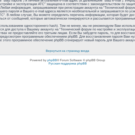
 “Ваш пароль”) и личный актуальный e-mail адрес (в дальнейшем “Ваш e-mail”). Ин
астройке и эксплуатации АТС” защищена в соответствии с законодательством по защ
 Любая информация, запрашиваемая при регистрации аккаунта на “Технический форум 
шего пароля и Вашего e-mail адреса является необязательной и запрашивается по у
ТС”. В любом случае, Вы можете определить перечень информации, которая будет дос
аться от сообщений, которые автоматически генерируются и рассылаются программн
пользованием одностороннего hash). Тем не менее, мы не рекомендуем Вам использо
ся для доступа к Вашему аккаунту на “Технический форум по настройке и эксплуатаци
ьствах не предоставляйте его третьим лицам. Если Вы забудете пароль, то для восста
 предусмотрен программным обеспечением phpBB. Для восстановления пароля Вам ну
ле этого программное обеспечение phpBB сгенерирует новый пароль для Вашего аккаунт
Вернуться на страницу входа
Powered by
phpBB
® Forum Software © phpBB Group
Русская поддержка phpBB