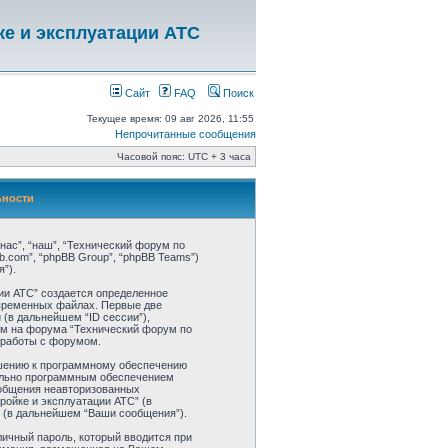
ке и эксплуатации АТС
Сайт
FAQ
Поиск
Текущее время: 09 авг 2026, 11:55
Непрочитанные сообщения
Часовой пояс: UTC + 3 часа
ьности
нас”, “наш”, “Технический форум по
pbb.com”, “phpBB Group”, “phpBB Teams”)
”).
ии АТС” создается определенное
 временных файлах. Первые две
 (в дальнейшем “ID сессии”),
ем на форума “Технический форум по
 работы с форумом.
ошению к программному обеспечению
ительно программным обеспечением
ообщения неавторизованных
ройке и эксплуатации АТС” (в
 (в дальнейшем “Ваши сообщения”).
личный пароль, который вводится при