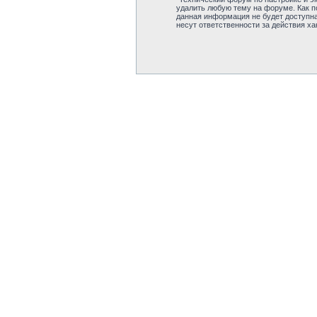
удалить любую тему на форуме. Как по
данная информация не будет доступна
несут ответственности за действия ха