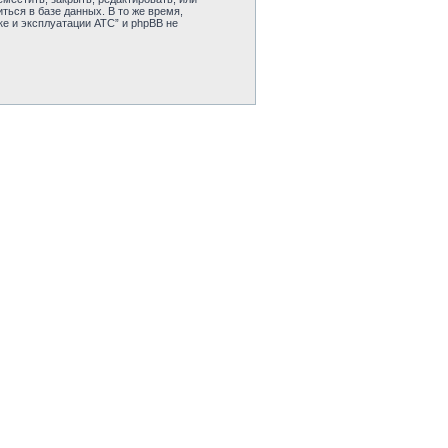
ься в базе данных. В то же время,
е и эксплуатации АТС” и phpBB не