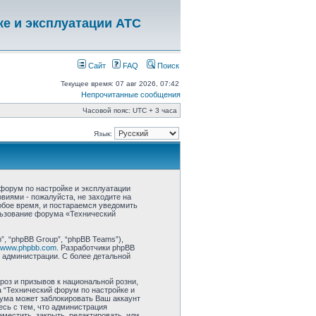
ке и эксплуатации АТС
Сайт
FAQ
Поиск
Текущее время: 07 авг 2026, 07:42
Непрочитанные сообщения
Часовой пояс: UTC + 3 часа
Язык:
форум по настройке и эксплуатации
овиями - пожалуйста, не заходите на
юбое время, и постараемся уведомить
льзование форума «Технический
, “phpBB Group”, “phpBB Teams”),
www.phpbb.com
. Разработчики phpBB
 администрации. С более детальной
роз и призывов к национальной розни,
 “Технический форум по настройке и
ума может заблокировать Ваш аккаунт
есь с тем, что администрация
местить, закрыть, редактировать, или