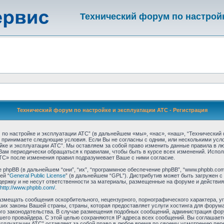
Технический форум по настрой
Технический форум по настройке и эксплуатации АТС - Регистрация
по настройке и эксплуатации АТС” (в дальнейшем «мы», «нас», «наш», “Технический 
, Вы принимаете следующие условия. Если Вы не согласны с одним, или несколькими усл
ке и эксплуатации АТС”. Мы оставляем за собой право изменить данные правила в л
Вам периодически обращаться к правилам, чтобы быть в курсе всех изменений. Испо
ТС» после изменения правил подразумевает Ваше с ними согласие.
hpBB (в дальнейшем “они”, “их”, “программное обеспечение phpBB”, “www.phpbb.com”
ей “
General Public License
” (в дальнейшем “GPL”). Дистрибутив может быть загружен с
ержку и не несут ответственности за материалы, размещенные на форуме и действия
http://www.phpbb.com/
.
азмещать сообщения оскорбительного, нецензурного, порнографического характера, уг
их законы Вашей страны, страны, которая предоставляет услуги хостинга для форума
ого законодательства. В случае размещения подобных сообщений, администрация фор
ашего провайдера. С этой целью сохраняются IP адреса всех сообщений. Вы соглашает
ксплуатации АТС” оставляет за собой право в любое время по своему усмотрению пере