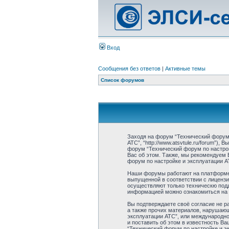
Вход
Сообщения без ответов
|
Активные темы
Список форумов
Заходя на форум “Технический форум 
АТС”, “http://www.atsvtule.ru/forum”)
форум “Технический форум по настрой
Вас об этом. Также, мы рекомендуем 
форум по настройке и эксплуатации А
Наши форумы работают на платформе p
выпущенной в соответствии с лицензи
осуществляют только техническю подд
информацией можно ознакомиться на
Вы подтверждаете своё согласие не р
а также прочих материалов, нарушаюш
эксплуатации АТС”, или международн
и поставить об этом в известность В
“Технический форум по настройке и э