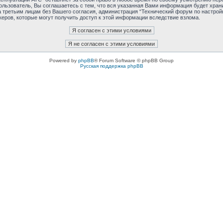
льзователь, Вы соглашаетесь с тем, что вся указанная Вами информация будет хранит
 третьим лицам без Вашего согласия, администрация “Технический форум по настройк
керов, которые могут получить доступ к этой информации вследствие взлома.
Powered by
phpBB
® Forum Software © phpBB Group
Русская поддержка phpBB