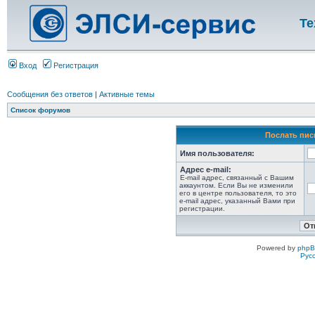
Те
Вход
Регистрация
Сообщения без ответов
|
Активные темы
Список форумов
Послать пис
Имя пользователя:
Адрес e-mail:
E-mail адрес, связанный с Вашим
аккаунтом. Если Вы не изменили
его в центре пользователя, то это
e-mail адрес, указанный Вами при
регистрации.
Powered by
php
Рус