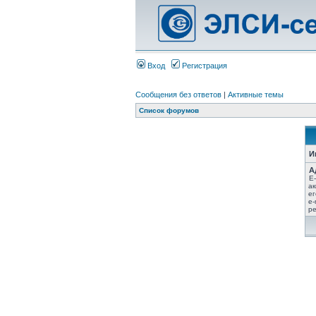
Вход
Регистрация
Сообщения без ответов
|
Активные темы
Список форумов
И
А
E
ак
ег
e-
ре