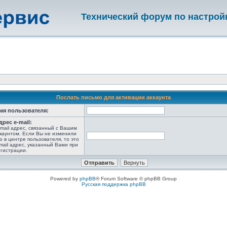
Технический форум по настрой
Послать письмо для активации аккаунта
мя пользователя:
дрес e-mail:
-mail адрес, связанный с Вашим
каунтом. Если Вы не изменили
о в центре пользователя, то это
mail адрес, указанный Вами при
гистрации.
Powered by
phpBB
® Forum Software © phpBB Group
Русская поддержка phpBB