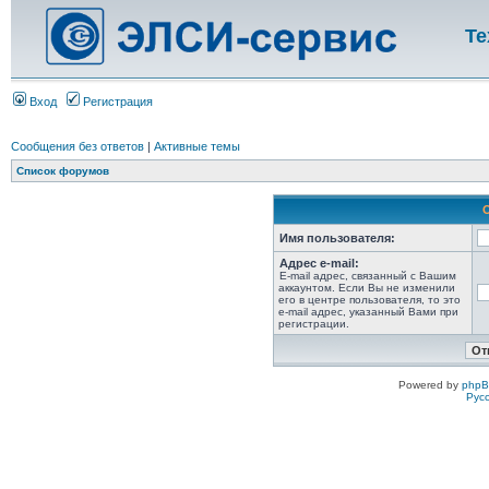
Те
Вход
Регистрация
Сообщения без ответов
|
Активные темы
Список форумов
Имя пользователя:
Адрес e-mail:
E-mail адрес, связанный с Вашим
аккаунтом. Если Вы не изменили
его в центре пользователя, то это
e-mail адрес, указанный Вами при
регистрации.
Powered by
php
Рус