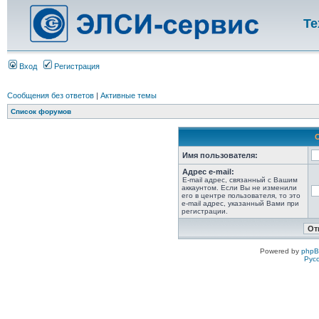
Те
Вход
Регистрация
Сообщения без ответов
|
Активные темы
Список форумов
Имя пользователя:
Адрес e-mail:
E-mail адрес, связанный с Вашим
аккаунтом. Если Вы не изменили
его в центре пользователя, то это
e-mail адрес, указанный Вами при
регистрации.
Powered by
php
Рус