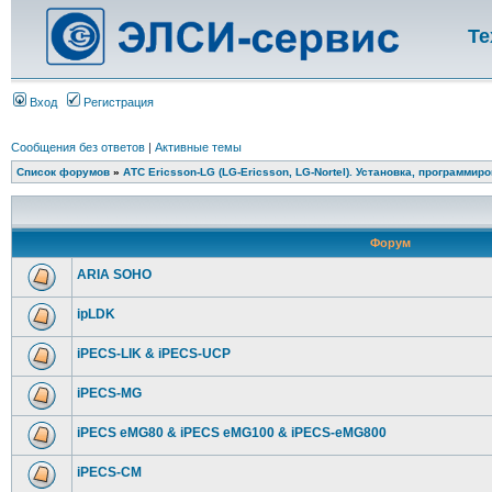
Те
Вход
Регистрация
Сообщения без ответов
|
Активные темы
Список форумов
»
АТС Ericsson-LG (LG-Ericsson, LG-Nortel). Установка, программир
Форум
ARIA SOHO
ipLDK
iPECS-LIK & iPECS-UCP
iPECS-MG
iPECS eMG80 & iPECS eMG100 & iPECS-eMG800
iPECS-CM