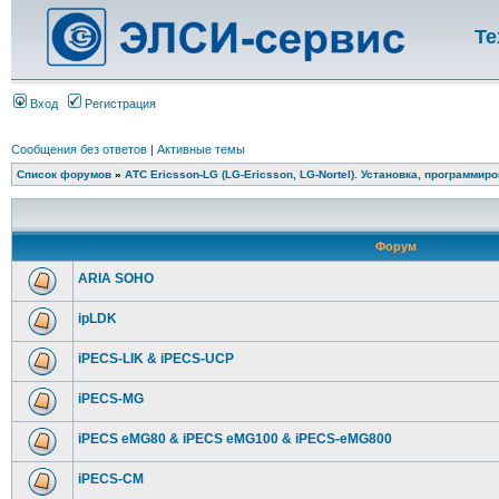
Те
Вход
Регистрация
Сообщения без ответов
|
Активные темы
Список форумов
»
АТС Ericsson-LG (LG-Ericsson, LG-Nortel). Установка, программир
Форум
ARIA SOHO
ipLDK
iPECS-LIK & iPECS-UCP
iPECS-MG
iPECS eMG80 & iPECS eMG100 & iPECS-eMG800
iPECS-CM