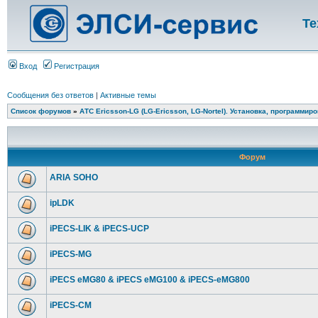
Те
Вход
Регистрация
Сообщения без ответов
|
Активные темы
Список форумов
»
АТС Ericsson-LG (LG-Ericsson, LG-Nortel). Установка, программир
Форум
ARIA SOHO
ipLDK
iPECS-LIK & iPECS-UCP
iPECS-MG
iPECS eMG80 & iPECS eMG100 & iPECS-eMG800
iPECS-CM