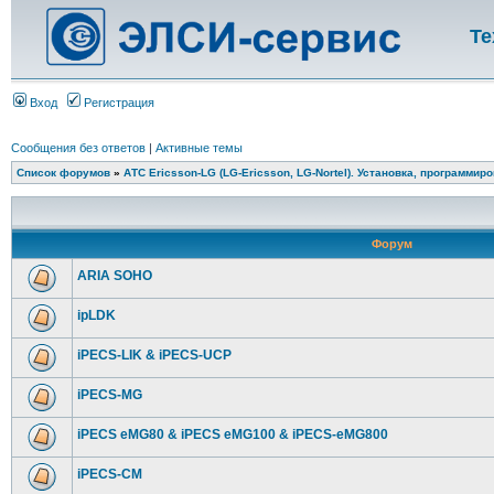
Те
Вход
Регистрация
Сообщения без ответов
|
Активные темы
Список форумов
»
АТС Ericsson-LG (LG-Ericsson, LG-Nortel). Установка, программир
Форум
ARIA SOHO
ipLDK
iPECS-LIK & iPECS-UCP
iPECS-MG
iPECS eMG80 & iPECS eMG100 & iPECS-eMG800
iPECS-CM