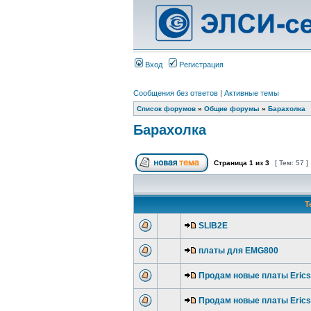
Вход
Регистрация
Сообщения без ответов
|
Активные темы
Список форумов
»
Общие форумы
»
Барахолка
Барахолка
Страница
1
из
3
[ Тем: 57 ]
Т
SLIB2E
платы для EMG800
Продам новые платы Erics
Продам новые платы Erics