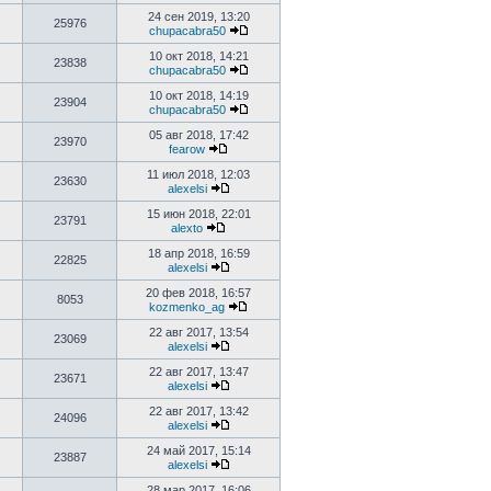
24 сен 2019, 13:20
25976
chupacabra50
10 окт 2018, 14:21
23838
chupacabra50
10 окт 2018, 14:19
23904
chupacabra50
05 авг 2018, 17:42
23970
fearow
11 июл 2018, 12:03
23630
alexelsi
15 июн 2018, 22:01
23791
alexto
18 апр 2018, 16:59
22825
alexelsi
20 фев 2018, 16:57
8053
kozmenko_ag
22 авг 2017, 13:54
23069
alexelsi
22 авг 2017, 13:47
23671
alexelsi
22 авг 2017, 13:42
24096
alexelsi
24 май 2017, 15:14
23887
alexelsi
28 мар 2017, 16:06