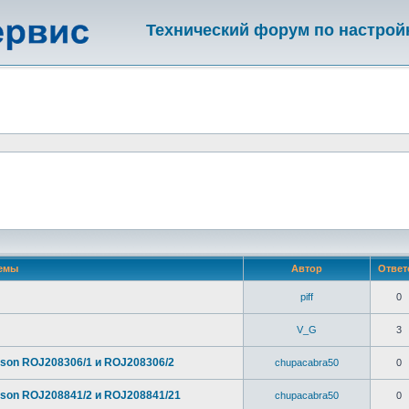
Технический форум по настрой
емы
Автор
Отве
piff
0
V_G
3
son ROJ208306/1 и ROJ208306/2
chupacabra50
0
son ROJ208841/2 и ROJ208841/21
chupacabra50
0