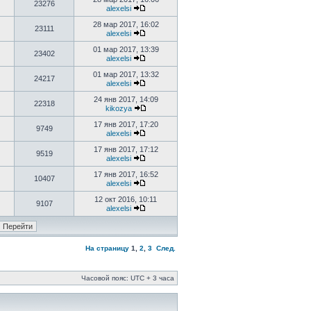
23276
alexelsi
28 мар 2017, 16:02
23111
alexelsi
01 мар 2017, 13:39
23402
alexelsi
01 мар 2017, 13:32
24217
alexelsi
24 янв 2017, 14:09
22318
kikozya
17 янв 2017, 17:20
9749
alexelsi
17 янв 2017, 17:12
9519
alexelsi
17 янв 2017, 16:52
10407
alexelsi
12 окт 2016, 10:11
9107
alexelsi
На страницу
1
,
2
,
3
След.
Часовой пояс: UTC + 3 часа