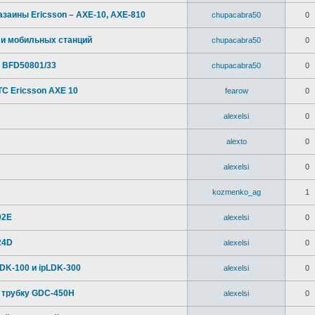
заины Ericsson – AXE-10, AXE-810
chupacabra50
0
 и мобильных станций
chupacabra50
0
 BFD50801/33
chupacabra50
0
ТС Ericsson AXE 10
fearow
0
alexelsi
0
alexto
0
alexelsi
0
kozmenko_ag
1
02Е
alexelsi
0
24D
alexelsi
0
DK-100 и ipLDK-300
alexelsi
0
 трубку GDC-450H
alexelsi
0