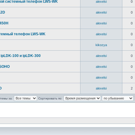
ной системный телефон LWS-WK
alexelsi
0
12D
alexelsi
0
450H
alexelsi
0
стемный телефон LWS-WK
alexelsi
0
kikozya
0
ipLDK-100 и ipLDK-300
alexelsi
0
-SOHO
alexelsi
0
alexelsi
0
O
alexelsi
2
темы за:
Сортировать по: