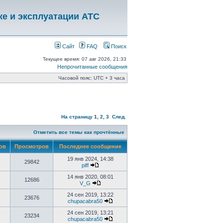
ке и эксплуатации АТС
Сайт
FAQ
Поиск
Текущее время: 07 авг 2026, 21:33
Непрочитанные сообщения
Часовой пояс: UTC + 3 часа
На страницу
1
,
2
,
3
След.
Отметить все темы как прочтённые
тов
Просмотров
Последнее сообщение
19 янв 2024, 14:38
29842
piff
14 янв 2020, 08:01
12686
V_G
24 сен 2019, 13:22
23676
chupacabra50
24 сен 2019, 13:21
23234
chupacabra50