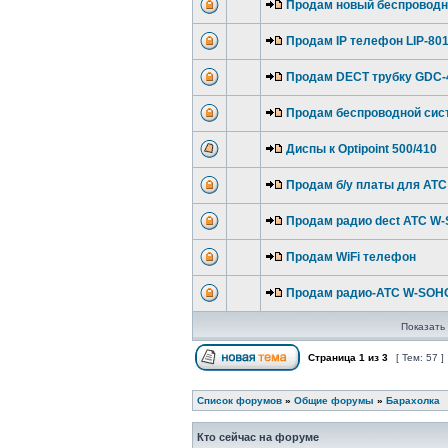
Продам новый беспровод
Продам IP телефон LIP-80
Продам DECT трубку GDC-
Продам беспроводной си
Диспы к Optipoint 500/410
Продам б/у платы для АТС 
Продам радио dect АТС W
Продам WiFi телефон
Продам радио-АТС W-SOH
Показать 
Страница
1
из
3
[ Тем: 57 ]
Список форумов
»
Общие форумы
»
Барахолка
Кто сейчас на форуме