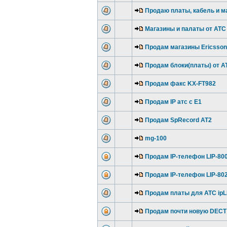
Продаю платы, кабель и ма
Магазины и палаты от АТС
Продам магазины Ericsson
Продам блоки(платы) от А
Продам факс KX-FT982
Продам IP атс с E1
Продам SpRecord AT2
mg-100
Продам IP-телефон LIP-80
Продам IP-телефон LIP-80
Продам платы для АТС ipL
Продам почти новую DECT