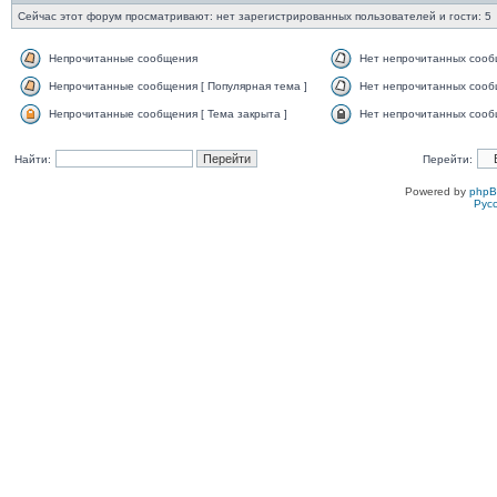
Сейчас этот форум просматривают: нет зарегистрированных пользователей и гости: 5
Непрочитанные сообщения
Нет непрочитанных соо
Непрочитанные сообщения [ Популярная тема ]
Нет непрочитанных сообщ
Непрочитанные сообщения [ Тема закрыта ]
Нет непрочитанных сообщ
Найти:
Перейти:
Powered by
php
Рус