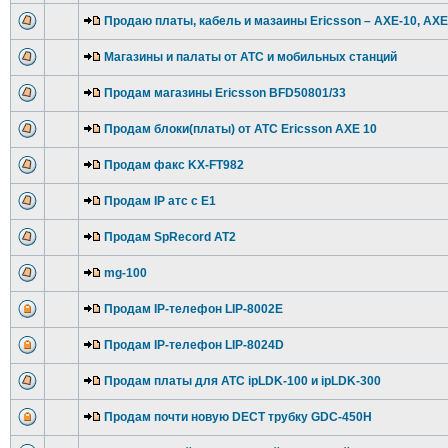
Продаю платы, кабель и мазаины Ericsson – AXE-10, AXE
Магазины и палаты от АТС и мобильных станций
Продам магазины Ericsson BFD50801/33
Продам блоки(платы) от АТС Ericsson AXE 10
Продам факс KX-FT982
Продам IP атс с E1
Продам SpRecord AT2
mg-100
Продам IP-телефон LIP-8002Е
Продам IP-телефон LIP-8024D
Продам платы для АТС ipLDK-100 и ipLDK-300
Продам почти новую DECT трубку GDC-450H