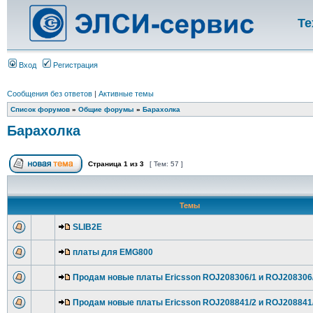
Те
Вход
Регистрация
Сообщения без ответов
|
Активные темы
Список форумов
»
Общие форумы
»
Барахолка
Барахолка
Страница
1
из
3
[ Тем: 57 ]
Темы
SLIB2E
платы для EMG800
Продам новые платы Ericsson ROJ208306/1 и ROJ208306
Продам новые платы Ericsson ROJ208841/2 и ROJ208841