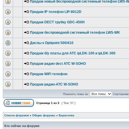
Продам новый беспроводной системный телефон LWS-
Продам IP телефон LIP-8012D
Продам DECT трубку GDC-450H
Продам беспроводной системный телефон LWS-WK
Диспы к Optipoint 500/410
Продам б/у платы для АТС ipLDK-100 и ipLDK-300
Продам радио dect АТС W-SOHO
Продам WiFi телефон
Продам радио-АТС W-SOHO
Показать темы за:
Сортироват
Страница
1
из
3
[ Тем: 57 ]
Список форумов
»
Общие форумы
»
Барахолка
Кто сейчас на форуме