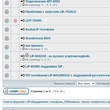
Подключение WIT-400H
[
На страницу:
1
...
8
,
9
,
10
]
Проблемка с запуском LIK-7024LD
LDP-7008D.
Выбор IP телефона
Grandsteam 4004
как прошить
[
На страницу:
1
,
2
]
LIP-8002AE - не пускает в веб-интерфейс.
[
На страницу:
1
,
2
,
3
]
LIP-8008D поддержка SIP
ПО телефонов LIP-8002/8002A с поддержкой русского яз
Показать темы за:
Сортироват
Страница
1
из
2
[ Тем: 28 ]
Список форумов
»
IP-оборудование, телефоны, GSM-шлюзы, запись телефонных ра