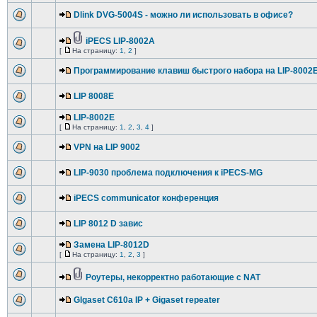
Dlink DVG-5004S - можно ли использовать в офисе?
iPECS LIP-8002A
[
На страницу:
1
,
2
]
Программирование клавиш быстрого набора на LIP-8002E
LIP 8008E
LIP-8002E
[
На страницу:
1
,
2
,
3
,
4
]
VPN на LIP 9002
LIP-9030 проблема подключения к iPECS-MG
iPECS communicator конференция
LIP 8012 D завис
Замена LIP-8012D
[
На страницу:
1
,
2
,
3
]
Роутеры, некорректно работающие c NAT
GIgaset C610a IP + Gigaset repeater