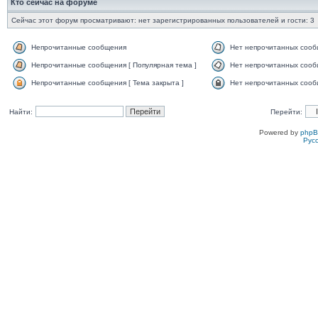
Кто сейчас на форуме
Сейчас этот форум просматривают: нет зарегистрированных пользователей и гости: 3
Непрочитанные сообщения
Нет непрочитанных соо
Непрочитанные сообщения [ Популярная тема ]
Нет непрочитанных сообщ
Непрочитанные сообщения [ Тема закрыта ]
Нет непрочитанных сообщ
Найти:
Перейти:
Powered by
php
Рус