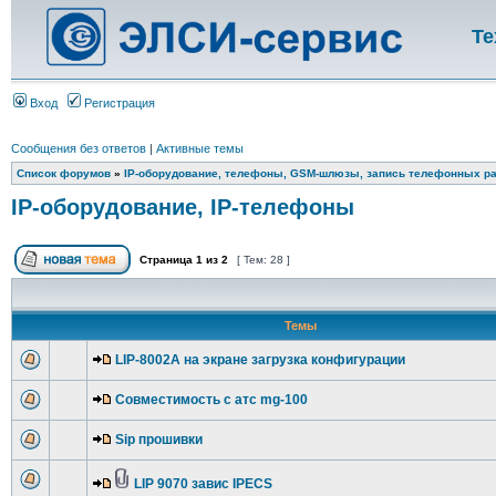
Те
Вход
Регистрация
Сообщения без ответов
|
Активные темы
Список форумов
»
IP-оборудование, телефоны, GSM-шлюзы, запись телефонных ра
IP-оборудование, IP-телефоны
Страница
1
из
2
[ Тем: 28 ]
Темы
LIP-8002A на экране загрузка конфигурации
Совместимость с атс mg-100
Sip прошивки
LIP 9070 завис IPECS