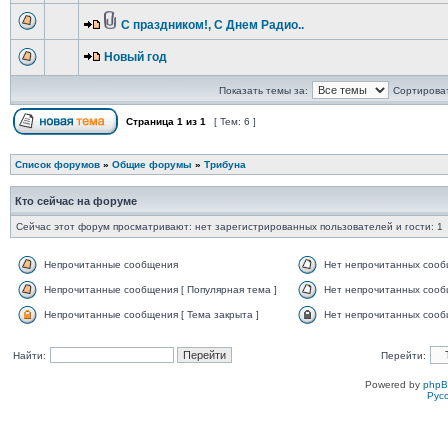
С праздником!, С Днем Радио..
Новый год
Показать темы за:
Сортироват
Страница
1
из
1
[ Тем: 6 ]
Список форумов
»
Общие форумы
»
Трибуна
Кто сейчас на форуме
Сейчас этот форум просматривают: нет зарегистрированных пользователей и гости: 1
Непрочитанные сообщения
Нет непрочитанных соо
Непрочитанные сообщения [ Популярная тема ]
Нет непрочитанных сообщ
Непрочитанные сообщения [ Тема закрыта ]
Нет непрочитанных сообщ
Найти:
Перейти:
Powered by
php
Рус