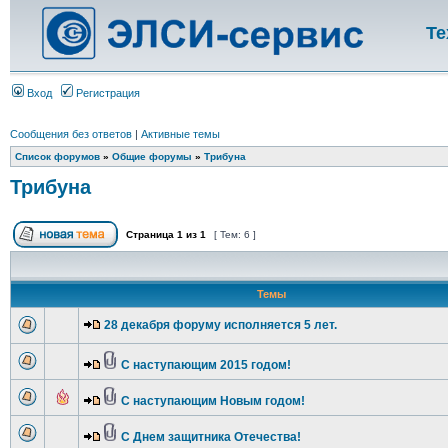
Те
Вход
Регистрация
Сообщения без ответов
|
Активные темы
Список форумов
»
Общие форумы
»
Трибуна
Трибуна
Страница
1
из
1
[ Тем: 6 ]
Темы
28 декабря форуму исполняется 5 лет.
С наступающим 2015 годом!
С наступающим Новым годом!
С Днем защитника Отечества!